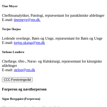
Tine Meyer
Chefbioanalytiker, Patologi, repræsentant for parakliniske afdelinger
E-mail:
tinemeye@rm.dk
Torjus Skajaa
Ledende overlæge, Børn og Unge, repræsentant for Børn og Unge
E-mail:
torjus.skajaa@rm.dk
Stefano Londero
Cheflæge, Øre-, Næse- og Halskirurgi, repræsentant for kirurgiske
afdelinger
E-mail:
stelon@rm.dk
CCC-Forskningsråd
Forperon og næstforperson
Signe Borgquist (Forperson)