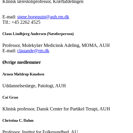
Klinisk lærestolsprofessor, Kræftafdelingen
E-mail:
signe.borgquist@auh.rm.dk
Tlf.: +45 2262 4525
Claus Lindbjerg Andersen (Næstforperson)
Professor, Molekylær Medicinsk Adeling, MOMA, AUH
E-mail:
clauande@rm.dk
Øvrige medlemmer
Arnon Møldrup Knudsen
Uddannelseslæge, Patologi, AUH
Cai Grau
Klinisk professor, Dansk Center for Partikel Terapi, AUH
Christina C. Dahm
Professor, Institut for Folkesundhed, AU