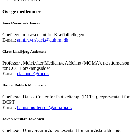
Øvrige medlemmer
Anni Ravnsbæk Jensen
Cheflæge, repræsentant for Kræftafdelingen
E-mail:
anni.ravnsbaek@auh.rm.dk
Claus Lindbjerg Andersen
Professor,, Molekylær Medicinsk Afdeling (MOMA), næstforperson
for CCC-Forskningsrådet
E-mail:
clauande@rm.dk
Hanna Rahbek Mortensen
Cheflæge, Dansk Center for Partikelterapi (DCPT), repræsentant for
DCPT
E-mail:
hanna.mortensen@auh.rm.dk
Jakob Kristian Jakobsen
Cheflæge, Urinvejskirurgi, repræsentant for kirurgiske afdelinger