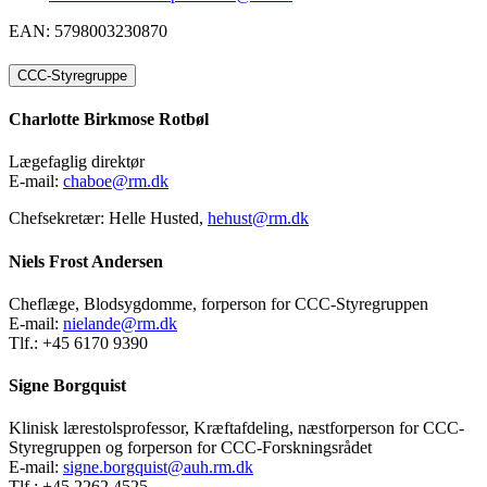
EAN: 5798003230870
CCC-Styregruppe
Charlotte Birkmose Rotbøl
Lægefaglig direktør
E-mail:
chaboe@rm.dk
Chefsekretær: Helle Husted,
hehust@rm.dk
Niels Frost Andersen
Cheflæge, Blodsygdomme, forperson for CCC-Styregruppen
E-mail:
nielande@rm.dk
Tlf.: +45 6170 9390
Signe Borgquist
Klinisk lærestolsprofessor, Kræftafdeling, næstforperson for CCC-
Styregruppen og forperson for CCC-Forskningsrådet
E-mail:
signe.borgquist@auh.rm.dk
Tlf.: +45 2262 4525