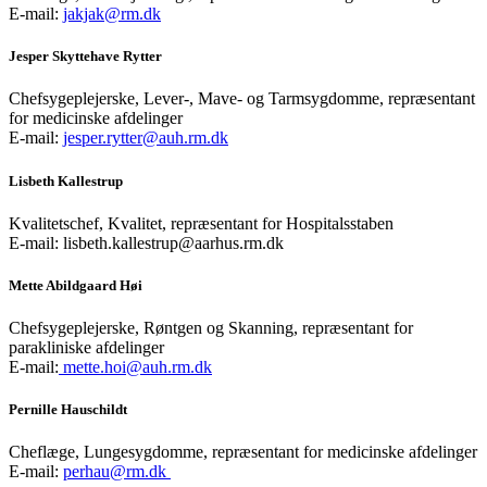
E-mail:
jakjak@rm.dk
Jesper Skyttehave Rytter
Chefsygeplejerske, Lever-, Mave- og Tarmsygdomme, repræsentant
for medicinske afdelinger
E-mail:
jesper.rytter@auh.rm.dk
Lisbeth Kallestrup
Kvalitetschef, Kvalitet, repræsentant for Hospitalsstaben
E-mail: lisbeth.kallestrup@aarhus.rm.dk
Mette Abildgaard Høi
Chefsygeplejerske, Røntgen og Skanning, repræsentant for
parakliniske afdelinger
E-mail:
mette.hoi@auh.rm.dk
Pernille Hauschildt
Cheflæge, Lungesygdomme, repræsentant for medicinske afdelinger
E-mail:
perhau@rm.dk