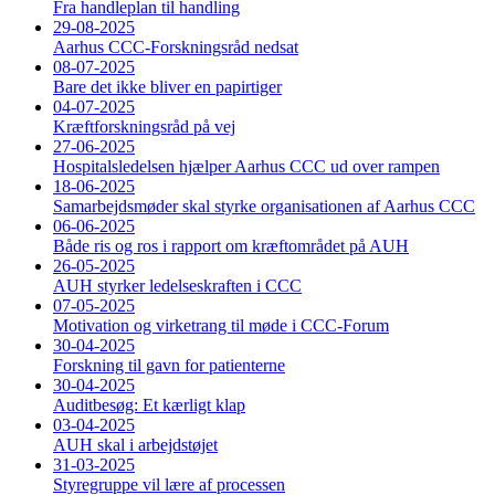
Fra handleplan til handling
29-08-2025
Aarhus CCC-Forskningsråd nedsat
08-07-2025
Bare det ikke bliver en papirtiger
04-07-2025
Kræftforskningsråd på vej
27-06-2025
Hospitalsledelsen hjælper Aarhus CCC ud over rampen
18-06-2025
Samarbejdsmøder skal styrke organisationen af Aarhus CCC
06-06-2025
Både ris og ros i rapport om kræftområdet på AUH
26-05-2025
AUH styrker ledelseskraften i CCC
07-05-2025
Motivation og virketrang til møde i CCC-Forum
30-04-2025
Forskning til gavn for patienterne
30-04-2025
Auditbesøg: Et kærligt klap
03-04-2025
AUH skal i arbejdstøjet
31-03-2025
Styregruppe vil lære af processen