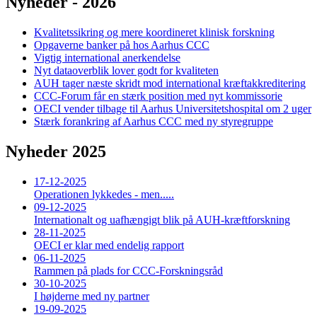
Nyheder - 2026
Kvalitetssikring og mere koordineret klinisk forskning
Opgaverne banker på hos Aarhus CCC
Vigtig international anerkendelse
Nyt dataoverblik lover godt for kvaliteten
AUH tager næste skridt mod international kræftakkreditering
CCC-Forum får en stærk position med nyt kommissorie
OECI vender tilbage til Aarhus Universitetshospital om 2 uger
Stærk forankring af Aarhus CCC med ny styregruppe
Nyheder 2025
17-12-2025
Operationen lykkedes - men.....
09-12-2025
Internationalt og uafhængigt blik på AUH-kræftforskning
28-11-2025
OECI er klar med endelig rapport
06-11-2025
Rammen på plads for CCC-Forskningsråd
30-10-2025
I højderne med ny partner
19-09-2025