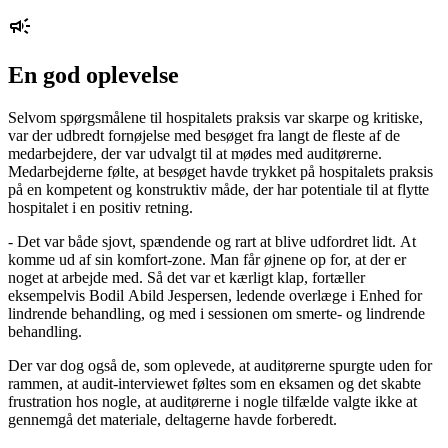
En god oplevelse
Selvom spørgsmålene til hospitalets praksis var skarpe og kritiske,
var der udbredt fornøjelse med besøget fra langt de fleste af de
medarbejdere, der var udvalgt til at mødes med auditørerne.
Medarbejderne følte, at besøget havde trykket på hospitalets praksis
på en kompetent og konstruktiv måde, der har potentiale til at flytte
hospitalet i en positiv retning.
- Det var både sjovt, spændende og rart at blive udfordret lidt. At
komme ud af sin komfort-zone. Man får øjnene op for, at der er
noget at arbejde med. Så det var et kærligt klap, fortæller
eksempelvis Bodil Abild Jespersen, ledende overlæge i Enhed for
lindrende behandling, og med i sessionen om smerte- og lindrende
behandling.
Der var dog også de, som oplevede, at auditørerne spurgte uden for
rammen, at audit-interviewet føltes som en eksamen og det skabte
frustration hos nogle, at auditørerne i nogle tilfælde valgte ikke at
gennemgå det materiale, deltagerne havde forberedt.