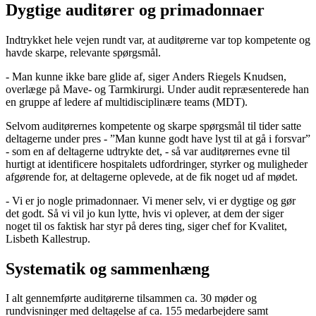
Dygtige auditører og primadonnaer
Indtrykket hele vejen rundt var, at auditørerne var top kompetente og
havde skarpe, relevante spørgsmål.
- Man kunne ikke bare glide af, siger Anders Riegels Knudsen,
overlæge på Mave- og Tarmkirurgi. Under audit repræsenterede han
en gruppe af ledere af multidisciplinære teams (MDT).
Selvom auditørernes kompetente og skarpe spørgsmål til tider satte
deltagerne under pres - ”Man kunne godt have lyst til at gå i forsvar”
- som en af deltagerne udtrykte det, - så var auditørernes evne til
hurtigt at identificere hospitalets udfordringer, styrker og muligheder
afgørende for, at deltagerne oplevede, at de fik noget ud af mødet.
- Vi er jo nogle primadonnaer. Vi mener selv, vi er dygtige og gør
det godt. Så vi vil jo kun lytte, hvis vi oplever, at dem der siger
noget til os faktisk har styr på deres ting, siger chef for Kvalitet,
Lisbeth Kallestrup.
Systematik og sammenhæng
I alt gennemførte auditørerne tilsammen ca. 30 møder og
rundvisninger med deltagelse af ca. 155 medarbejdere samt