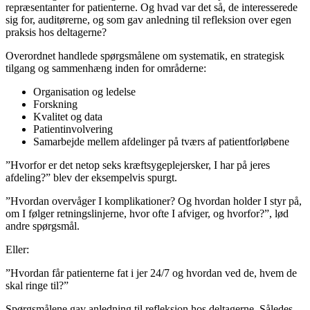
repræsentanter for patienterne. Og hvad var det så, de interesserede
sig for, auditørerne, og som gav anledning til refleksion over egen
praksis hos deltagerne?
Overordnet handlede spørgsmålene om systematik, en strategisk
tilgang og sammenhæng inden for områderne:
Organisation og ledelse
Forskning
Kvalitet og data
Patientinvolvering
Samarbejde mellem afdelinger på tværs af patientforløbene
”Hvorfor er det netop seks kræftsygeplejersker, I har på jeres
afdeling?” blev der eksempelvis spurgt.
”Hvordan overvåger I komplikationer? Og hvordan holder I styr på,
om I følger retningslinjerne, hvor ofte I afviger, og hvorfor?”, lød
andre spørgsmål.
Eller:
”Hvordan får patienterne fat i jer 24/7 og hvordan ved de, hvem de
skal ringe til?”
Spørgsmålene gav anledning til refleksion hos deltagerne. Således