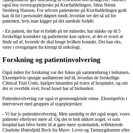
også hos oversygeplejerske på Kræftafdelingen, Stina Niemi
Stenberg Hansen. For selvom patienterne på Kræftafdelingen godt
kan få fat i personalet døgnet rundt, hvordan ser det så ud for
patienten, hvis man kigger på det samlede forløb:
- En patient, der har et forløb på tre måneder, har måske op til 5
forskellige kontakter og patienterne kan opleve, at det er svært at
finde ud af, hvornår de skal bruge hvilken kontakt. Det kan eks.
være i overgangen fra kirurgi til onkologi.
Forskning og patientinvolvering
Også inden for forskning var der fokus på sammenhæng i indsatsen.
Eksempelvis spurgte auditørerne ind til, hvordan de forskellige
Clinical Trial Units, hjælper hinanden på tværs af hospitalet, og om
der er overblik over, hvad huset har af biobanker.
Patientinvolvering var også et gennemgående emne. Eksempelvis i
interviewet med gruppen af sygeplejersker.
- Vi har jo patientinvolvering. Men samtidig er det også noget, vores
patienter efterlyser mere af. Og det er helt sikkert noget, vi som
hospital kan blive bedre til at gøre mere systematisk, reflekterede
Charlotte Østenfjeld Beck fra Mave- Lever og Tarmsygdomme efter