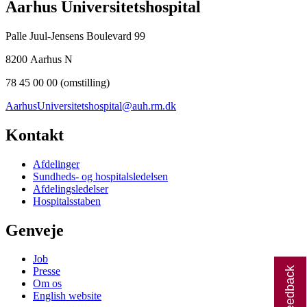
Aarhus Universitetshospital
Palle Juul-Jensens Boulevard 99
8200 Aarhus N
78 45 00 00 (omstilling)
AarhusUniversitetshospital@auh.rm.dk
Kontakt
Afdelinger
Sundheds- og hospitalsledelsen
Afdelingsledelser
Hospitalsstaben
Genveje
Job
Giv feedback
Presse
Om os
English website