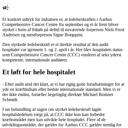
Et konkret udtryk for indsatsen er, at ledelseskraften i Aarhus
Comprehensive Cancer Centre fra september og et år frem bliver
styrket i form af frikøb på deltid til nuværende forperson Niels Frost
Andersen og næstforperson Signe Borgquist.
Den styrkede ledelseskraft er et direkte resultat af den audit
hospitalet var igennem 1. og 2. april i år. Her blev hospitalets status
som Comprehensive Cancer Centre (CCC) vurderet af seks yderst
kompetente, internationale auditører.
Et løft for hele hospitalet
- Efter audit stod det klart, at vi har rigtig gode forudsætninger for at
yde en kræftindsats efter bedste internationale standard. Men vi er
der ikke endnu, fortæller lægefaglig direktør Michael Braüner
Schmidt.
I sin behandling af sagen om styrket ledelseskraft lagde
hospitalsledelsen vægt på, at CCC ikke kun kan forbedre
kræftområdet men kan udvikle hele hospitalet. Flere af de
udviklingsområder, der gælder for Aarhus CCC gælder nemlig for