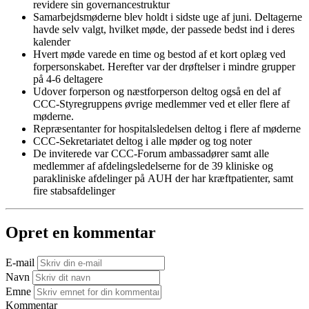
revidere sin governancestruktur
Samarbejdsmøderne blev holdt i sidste uge af juni. Deltagerne
havde selv valgt, hvilket møde, der passede bedst ind i deres
kalender
Hvert møde varede en time og bestod af et kort oplæg ved
forpersonskabet. Herefter var der drøftelser i mindre grupper
på 4-6 deltagere
Udover forperson og næstforperson deltog også en del af
CCC-Styregruppens øvrige medlemmer ved et eller flere af
møderne.
Repræsentanter for hospitalsledelsen deltog i flere af møderne
CCC-Sekretariatet deltog i alle møder og tog noter
De inviterede var CCC-Forum ambassadører samt alle
medlemmer af afdelingsledelserne for de 39 kliniske og
parakliniske afdelinger på AUH der har kræftpatienter, samt
fire stabsafdelinger
Opret en kommentar
E-mail
Navn
Emne
Kommentar