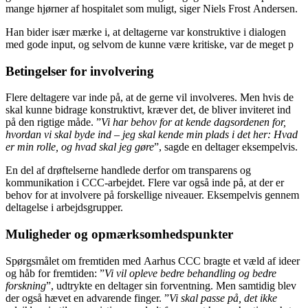
mange hjørner af hospitalet som muligt, siger Niels Frost Andersen.
Han bider især mærke i, at deltagerne var konstruktive i dialogen
med gode input, og selvom de kunne være kritiske, var de meget p
Betingelser for involvering
Flere deltagere var inde på, at de gerne vil involveres. Men hvis de
skal kunne bidrage konstruktivt, kræver det, de bliver inviteret ind
på den rigtige måde. ”
Vi har behov for at kende dagsordenen for,
hvordan vi skal byde ind – jeg skal kende min plads i det her: Hvad
er min rolle, og hvad skal jeg gøre
”, sagde en deltager eksempelvis.
En del af drøftelserne handlede derfor om transparens og
kommunikation i CCC-arbejdet. Flere var også inde på, at der er
behov for at involvere på forskellige niveauer. Eksempelvis gennem
deltagelse i arbejdsgrupper.
Muligheder og opmærksomhedspunkter
Spørgsmålet om fremtiden med Aarhus CCC bragte et væld af ideer
og håb for fremtiden: ”
Vi vil opleve bedre behandling og bedre
forskning
”, udtrykte en deltager sin forventning. Men samtidig blev
der også hævet en advarende finger. ”
Vi skal passe på, det ikke