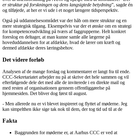
er struktur på forskningen og dens langsigtede betydning
”, sagde én
og tilføjede, at her er vi ude i et noget længere tidsperspektiv.
Også på uddannelsesområdet var der håb om mere struktur og en
mere strategisk tilgang. Eksempelvis var der et ønske om en strategi
for kompetenceudvikling på tværs af faggrupperne. Helt konkret
foreslog en deltager, at man kunne samle alle lægerne på
hoveduddannelsen for at afdække, hvad de lærer om kræft og
dermed afdække deres læringsbehov.
Det videre forløb
Analysen af de mange forslag og kommentarer er langt fra til ende.
CCC-Sekretariatet arbejder nu på at skrive det hele sammen og vil
efterfølgende dele det med alle de inviterede i en direkte mail og
med resten af organisationen gennem offentliggørelse på
hjemmesiden. Det bliver dog først til august.
- Men allerede nu er vi blevet inspireret og flyttet af møderne. Jeg
kan simpelthen ikke sige tak nok til dem, der tog tid ud til at de
Fakta
Baggrunden for møderne er, at Aarhus CCC er ved at