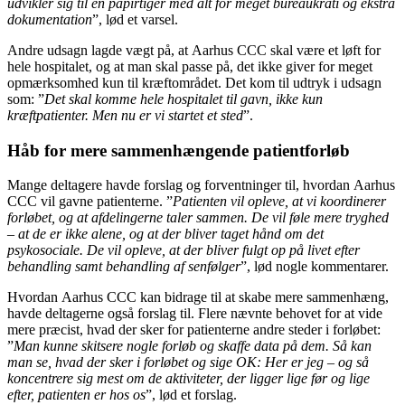
udvikler sig til en papirtiger med alt for meget bureaukrati og ekstra
dokumentation
”, lød et varsel.
Andre udsagn lagde vægt på, at Aarhus CCC skal være et løft for
hele hospitalet, og at man skal passe på, det ikke giver for meget
opmærksomhed kun til kræftområdet. Det kom til udtryk i udsagn
som: ”
Det skal komme hele hospitalet til gavn, ikke kun
kræftpatienter. Men nu er vi startet et sted
”.
Håb for mere sammenhængende patientforløb
Mange deltagere havde forslag og forventninger til, hvordan Aarhus
CCC vil gavne patienterne. ”
Patienten vil opleve, at vi koordinerer
forløbet, og at afdelingerne taler sammen. De vil føle mere tryghed
– at de er ikke alene, og at der bliver taget hånd om det
psykosociale. De vil opleve, at der bliver fulgt op på livet efter
behandling samt behandling af senfølger
”, lød nogle kommentarer.
Hvordan Aarhus CCC kan bidrage til at skabe mere sammenhæng,
havde deltagerne også forslag til. Flere nævnte behovet for at vide
mere præcist, hvad der sker for patienterne andre steder i forløbet:
”
Man kunne skitsere nogle forløb og skaffe data på dem. Så kan
man se, hvad der sker i forløbet og sige OK: Her er jeg – og så
koncentrere sig mest om de aktiviteter, der ligger lige før og lige
efter, patienten er hos os
”, lød et forslag.