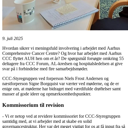
9. juli 2025
Hvordan sikrer vi meningsfuld involvering i arbejdet med Aarhus
Comprehensive Cancer Centre? Og hvor har arbejdet med Aarhus
CCC flyttet AUH hen om et år? De spørgsmål forsøgte omkring 55
deltagere fra CCC Forum, AL-kredsen og hospitalsledelsen at give
svar på i forbindelse med fire samarbejdsmøder.
CCC-Styregruppen ved forperson Niels Frost Andersen og
næstforperson Signe Borgquist var værter ved møderne, og de er
enige om, at møderne har bidraget med værdifulde drøftelser samt
masser af gode ideer og opmærksomhedspunkter.
Kommissorium til revision
- Vi er netop ved at revidere kommissoriet for CCC-Styregruppen
samtidig med, at vi arbejder med at skabe en solid
governancestruktur. Her var det meget vigtigt for os at få input fra så