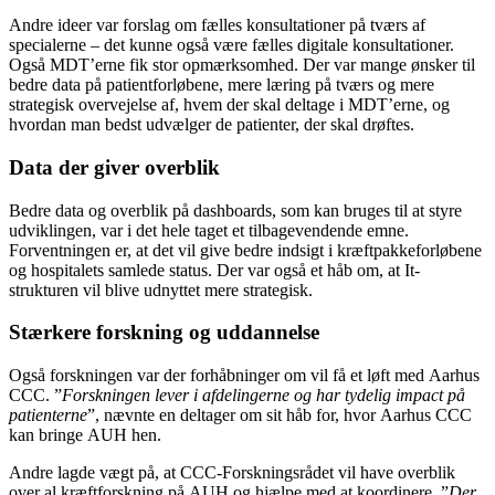
Andre ideer var forslag om fælles konsultationer på tværs af
specialerne – det kunne også være fælles digitale konsultationer.
Også MDT’erne fik stor opmærksomhed. Der var mange ønsker til
bedre data på patientforløbene, mere læring på tværs og mere
strategisk overvejelse af, hvem der skal deltage i MDT’erne, og
hvordan man bedst udvælger de patienter, der skal drøftes.
Data der giver overblik
Bedre data og overblik på dashboards, som kan bruges til at styre
udviklingen, var i det hele taget et tilbagevendende emne.
Forventningen er, at det vil give bedre indsigt i kræftpakkeforløbene
og hospitalets samlede status. Der var også et håb om, at It-
strukturen vil blive udnyttet mere strategisk.
Stærkere forskning og uddannelse
Også forskningen var der forhåbninger om vil få et løft med Aarhus
CCC. ”
Forskningen lever i afdelingerne og har tydelig impact på
patienterne
”, nævnte en deltager om sit håb for, hvor Aarhus CCC
kan bringe AUH hen.
Andre lagde vægt på, at CCC-Forskningsrådet vil have overblik
over al kræftforskning på AUH og hjælpe med at koordinere. ”
Der