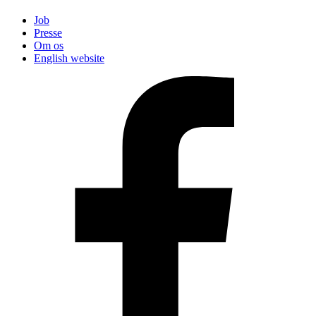
Job
Presse
Om os
English website