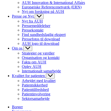
AUH Innovation & International Affairs
Europæiske Referencenetværk (ERN)
Nyt om forskning på AUH
Presse og Nyt
Nyt fra AUH
Pressemeddelelser
Pressekontakt
Find sundhedsfaglig ekspert
Pressefotos til download
AUH logo til download
Om os
Strategier og værdier
Organisation og kontakt
Fakta om AUH
Oplev AUH
Internationalt samarbejde
Kvalitet for patienten
Arbejdet med kvalitet
Patientsikkerhed
Patienttilfredshed
Patientinvolvering
Sektorsamarbejde
Borger