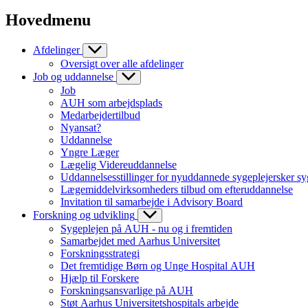
Hovedmenu
Afdelinger
Oversigt over alle afdelinger
Job og uddannelse
Job
AUH som arbejdsplads
Medarbejdertilbud
Nyansat?
Uddannelse
Yngre Læger
Lægelig Videreuddannelse
Uddannelsesstillinger for nyuddannede sygeplejersker sy
Lægemiddelvirksomheders tilbud om efteruddannelse
Invitation til samarbejde i Advisory Board
Forskning og udvikling
Sygeplejen på AUH - nu og i fremtiden
Samarbejdet med Aarhus Universitet
Forskningsstrategi
Det fremtidige Børn og Unge Hospital AUH
Hjælp til Forskere
Forskningsansvarlige på AUH
Støt Aarhus Universitetshospitals arbejde