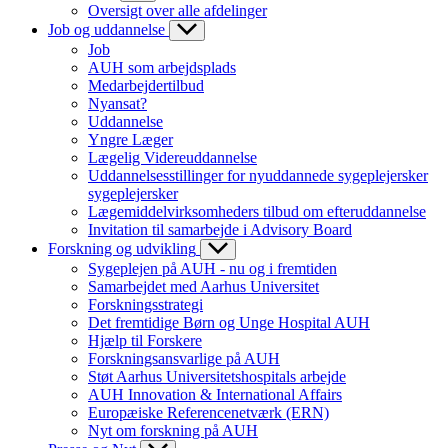
Oversigt over alle afdelinger
Job og uddannelse
Job
AUH som arbejdsplads
Medarbejdertilbud
Nyansat?
Uddannelse
Yngre Læger
Lægelig Videreuddannelse
Uddannelsesstillinger for nyuddannede sygeplejersker
sygeplejersker
Lægemiddelvirksomheders tilbud om efteruddannelse
Invitation til samarbejde i Advisory Board
Forskning og udvikling
Sygeplejen på AUH - nu og i fremtiden
Samarbejdet med Aarhus Universitet
Forskningsstrategi
Det fremtidige Børn og Unge Hospital AUH
Hjælp til Forskere
Forskningsansvarlige på AUH
Støt Aarhus Universitetshospitals arbejde
AUH Innovation & International Affairs
Europæiske Referencenetværk (ERN)
Nyt om forskning på AUH