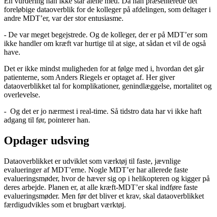
En vurdering han ikke står alene med. Da han præsenterede det
foreløbige dataoverblik for de kolleger på afdelingen, som deltager i
andre MDT’er, var der stor entusiasme.
- De var meget begejstrede. Og de kolleger, der er på MDT’er som
ikke handler om kræft var hurtige til at sige, at sådan et vil de også
have.
Det er ikke mindst muligheden for at følge med i, hvordan det går
patienterne, som Anders Riegels er optaget af. Her giver
dataoverblikket tal for komplikationer, genindlæggelse, mortalitet og
overlevelse.
- Og det er jo nærmest i real-time. Så tidstro data har vi ikke haft
adgang til før, pointerer han.
Opdager udsving
Dataoverblikket er udviklet som værktøj til faste, jævnlige
evalueringer af MDT’erne. Nogle MDT’er har allerede faste
evalueringsmøder, hvor de hæver sig op i helikopteren og kigger på
deres arbejde. Planen er, at alle kræft-MDT’er skal indføre faste
evalueringsmøder. Men før det bliver et krav, skal dataoverblikket
færdigudvikles som et brugbart værktøj.