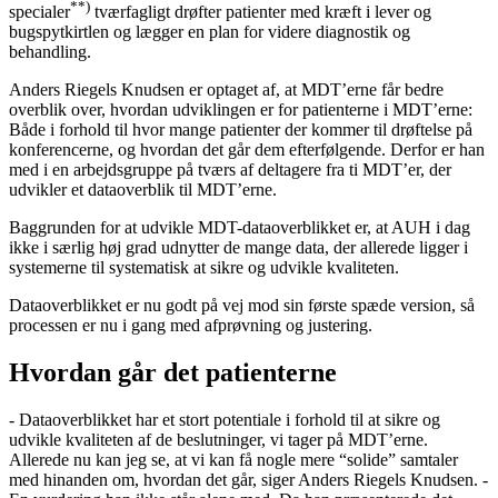
**)
specialer
tværfagligt drøfter patienter med kræft i lever og
bugspytkirtlen og lægger en plan for videre diagnostik og
behandling.
Anders Riegels Knudsen er optaget af, at MDT’erne får bedre
overblik over, hvordan udviklingen er for patienterne i MDT’erne:
Både i forhold til hvor mange patienter der kommer til drøftelse på
konferencerne, og hvordan det går dem efterfølgende. Derfor er han
med i en arbejdsgruppe på tværs af deltagere fra ti MDT’er, der
udvikler et dataoverblik til MDT’erne.
Baggrunden for at udvikle MDT-dataoverblikket er, at AUH i dag
ikke i særlig høj grad udnytter de mange data, der allerede ligger i
systemerne til systematisk at sikre og udvikle kvaliteten.
Dataoverblikket er nu godt på vej mod sin første spæde version, så
processen er nu i gang med afprøvning og justering.
Hvordan går det patienterne
- Dataoverblikket har et stort potentiale i forhold til at sikre og
udvikle kvaliteten af de beslutninger, vi tager på MDT’erne.
Allerede nu kan jeg se, at vi kan få nogle mere “solide” samtaler
med hinanden om, hvordan det går, siger Anders Riegels Knudsen. -