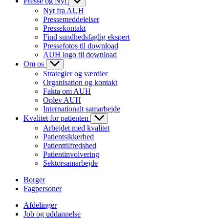
Presse og Nyt
Nyt fra AUH
Pressemeddelelser
Pressekontakt
Find sundhedsfaglig ekspert
Pressefotos til download
AUH logo til download
Om os
Strategier og værdier
Organisation og kontakt
Fakta om AUH
Oplev AUH
Internationalt samarbejde
Kvalitet for patienten
Arbejdet med kvalitet
Patientsikkerhed
Patienttilfredshed
Patientinvolvering
Sektorsamarbejde
Borger
Fagpersoner
Afdelinger
Job og uddannelse