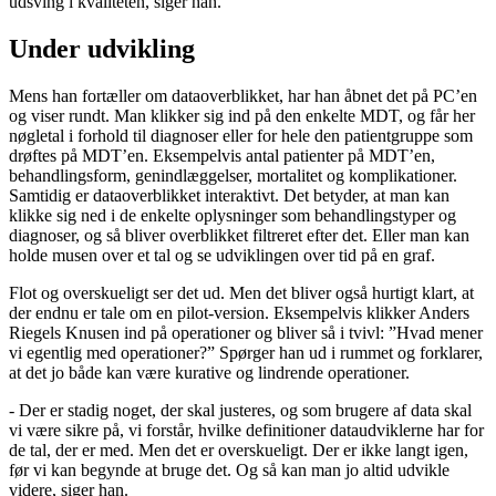
udsving i kvaliteten, siger han.
Under udvikling
Mens han fortæller om dataoverblikket, har han åbnet det på PC’en
og viser rundt. Man klikker sig ind på den enkelte MDT, og får her
nøgletal i forhold til diagnoser eller for hele den patientgruppe som
drøftes på MDT’en. Eksempelvis antal patienter på MDT’en,
behandlingsform, genindlæggelser, mortalitet og komplikationer.
Samtidig er dataoverblikket interaktivt. Det betyder, at man kan
klikke sig ned i de enkelte oplysninger som behandlingstyper og
diagnoser, og så bliver overblikket filtreret efter det. Eller man kan
holde musen over et tal og se udviklingen over tid på en graf.
Flot og overskueligt ser det ud. Men det bliver også hurtigt klart, at
der endnu er tale om en pilot-version. Eksempelvis klikker Anders
Riegels Knusen ind på operationer og bliver så i tvivl: ”Hvad mener
vi egentlig med operationer?” Spørger han ud i rummet og forklarer,
at det jo både kan være kurative og lindrende operationer.
- Der er stadig noget, der skal justeres, og som brugere af data skal
vi være sikre på, vi forstår, hvilke definitioner dataudviklerne har for
de tal, der er med. Men det er overskueligt. Der er ikke langt igen,
før vi kan begynde at bruge det. Og så kan man jo altid udvikle
videre, siger han.