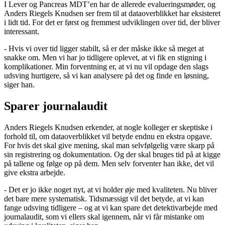
I Lever og Pancreas MDT’en har de allerede evalueringsmøder, og
Anders Riegels Knudsen ser frem til at dataoverblikket har eksisteret
i lidt tid. For det er først og fremmest udviklingen over tid, der bliver
interessant.
- Hvis vi over tid ligger stabilt, så er der måske ikke så meget at
snakke om. Men vi har jo tidligere oplevet, at vi fik en stigning i
komplikationer. Min forventning er, at vi nu vil opdage den slags
udsving hurtigere, så vi kan analysere på det og finde en løsning,
siger han.
Sparer journalaudit
Anders Riegels Knudsen erkender, at nogle kolleger er skeptiske i
forhold til, om dataoverblikket vil betyde endnu en ekstra opgave.
For hvis det skal give mening, skal man selvfølgelig være skarp på
sin registrering og dokumentation. Og der skal bruges tid på at kigge
på tallene og følge op på dem. Men selv forventer han ikke, det vil
give ekstra arbejde.
- Det er jo ikke noget nyt, at vi holder øje med kvaliteten. Nu bliver
det bare mere systematisk. Tidsmæssigt vil det betyde, at vi kan
fange udsving tidligere – og at vi kan spare det detektivarbejde med
journalaudit, som vi ellers skal igennem, når vi får mistanke om