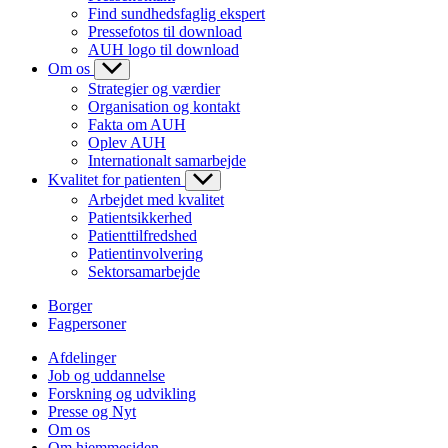
Find sundhedsfaglig ekspert
Pressefotos til download
AUH logo til download
Om os
Strategier og værdier
Organisation og kontakt
Fakta om AUH
Oplev AUH
Internationalt samarbejde
Kvalitet for patienten
Arbejdet med kvalitet
Patientsikkerhed
Patienttilfredshed
Patientinvolvering
Sektorsamarbejde
Borger
Fagpersoner
Afdelinger
Job og uddannelse
Forskning og udvikling
Presse og Nyt
Om os
Om hjemmesiden