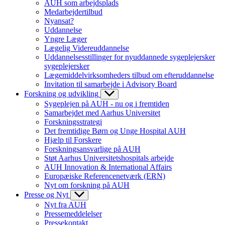
AUH som arbejdsplads
Medarbejdertilbud
Nyansat?
Uddannelse
Yngre Læger
Lægelig Videreuddannelse
Uddannelsesstillinger for nyuddannede sygeplejersker
sygeplejersker
Lægemiddelvirksomheders tilbud om efteruddannelse
Invitation til samarbejde i Advisory Board
Forskning og udvikling
Sygeplejen på AUH - nu og i fremtiden
Samarbejdet med Aarhus Universitet
Forskningsstrategi
Det fremtidige Børn og Unge Hospital AUH
Hjælp til Forskere
Forskningsansvarlige på AUH
Støt Aarhus Universitetshospitals arbejde
AUH Innovation & International Affairs
Europæiske Referencenetværk (ERN)
Nyt om forskning på AUH
Presse og Nyt
Nyt fra AUH
Pressemeddelelser
Pressekontakt