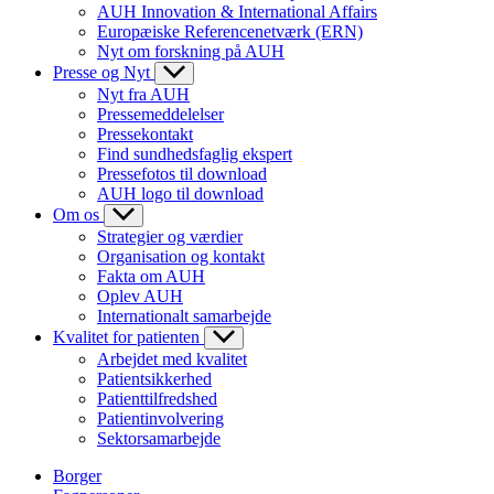
AUH Innovation & International Affairs
Europæiske Referencenetværk (ERN)
Nyt om forskning på AUH
Presse og Nyt
Nyt fra AUH
Pressemeddelelser
Pressekontakt
Find sundhedsfaglig ekspert
Pressefotos til download
AUH logo til download
Om os
Strategier og værdier
Organisation og kontakt
Fakta om AUH
Oplev AUH
Internationalt samarbejde
Kvalitet for patienten
Arbejdet med kvalitet
Patientsikkerhed
Patienttilfredshed
Patientinvolvering
Sektorsamarbejde
Borger