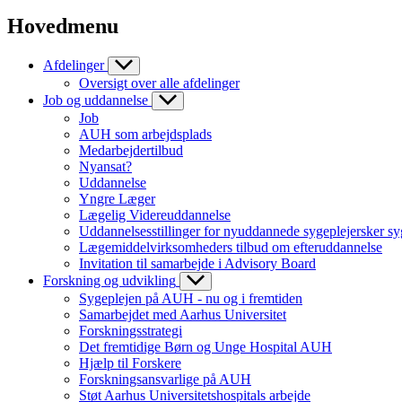
Hovedmenu
Afdelinger
Oversigt over alle afdelinger
Job og uddannelse
Job
AUH som arbejdsplads
Medarbejdertilbud
Nyansat?
Uddannelse
Yngre Læger
Lægelig Videreuddannelse
Uddannelsesstillinger for nyuddannede sygeplejersker sy
Lægemiddelvirksomheders tilbud om efteruddannelse
Invitation til samarbejde i Advisory Board
Forskning og udvikling
Sygeplejen på AUH - nu og i fremtiden
Samarbejdet med Aarhus Universitet
Forskningsstrategi
Det fremtidige Børn og Unge Hospital AUH
Hjælp til Forskere
Forskningsansvarlige på AUH
Støt Aarhus Universitetshospitals arbejde