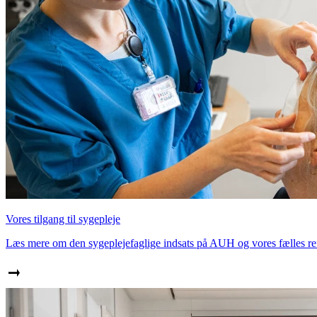
Vores tilgang til sygepleje
Læs mere om den sygeplejefaglige indsats på AUH og vores fælles re