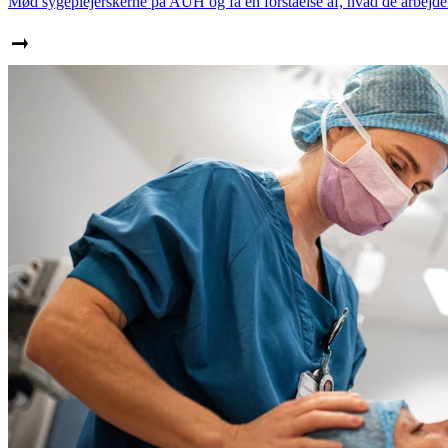
Mød sygeplejerskerne på AUH og få en forståelse af, hvad de arbejde