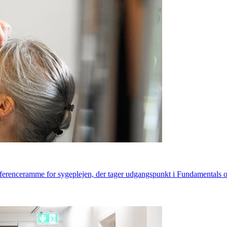
ferenceramme for sygeplejen, der tager udgangspunkt i Fundamentals o