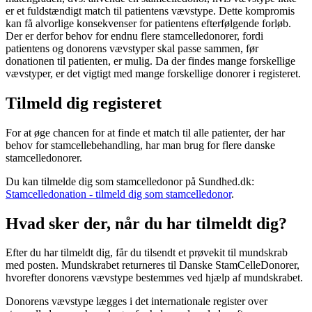
er et fuldstændigt match til patientens vævstype. Dette kompromis
kan få alvorlige konsekvenser for patientens efterfølgende forløb.
Der er derfor behov for endnu flere stamcelledonorer, fordi
patientens og donorens vævstyper skal passe sammen, før
donationen til patienten, er mulig. Da der findes mange forskellige
vævstyper, er det vigtigt med mange forskellige donorer i registeret.
Tilmeld dig registeret
For at øge chancen for at finde et match til alle patienter, der har
behov for stamcellebehandling, har man brug for flere danske
stamcelledonorer.
Du kan tilmelde dig som stamcelledonor på Sundhed.dk:
Stamcelledonation - tilmeld dig som stamcelledonor
.
Hvad sker der, når du har tilmeldt dig?
Efter du har tilmeldt dig, får du tilsendt et prøvekit til mundskrab
med posten. Mundskrabet returneres til Danske StamCelleDonorer,
hvorefter donorens vævstype bestemmes ved hjælp af mundskrabet.
Donorens vævstype lægges i det internationale register over