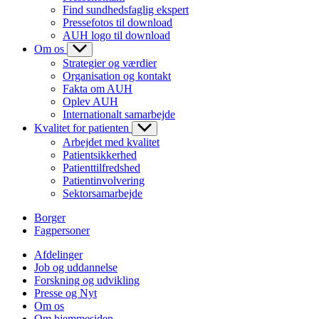
Find sundhedsfaglig ekspert
Pressefotos til download
AUH logo til download
Om os
Strategier og værdier
Organisation og kontakt
Fakta om AUH
Oplev AUH
Internationalt samarbejde
Kvalitet for patienten
Arbejdet med kvalitet
Patientsikkerhed
Patienttilfredshed
Patientinvolvering
Sektorsamarbejde
Borger
Fagpersoner
Afdelinger
Job og uddannelse
Forskning og udvikling
Presse og Nyt
Om os
Om hjemmesiden