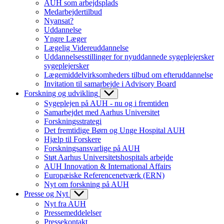
AUH som arbejdsplads
Medarbejdertilbud
Nyansat?
Uddannelse
Yngre Læger
Lægelig Videreuddannelse
Uddannelsesstillinger for nyuddannede sygeplejersker
sygeplejersker
Lægemiddelvirksomheders tilbud om efteruddannelse
Invitation til samarbejde i Advisory Board
Forskning og udvikling
Sygeplejen på AUH - nu og i fremtiden
Samarbejdet med Aarhus Universitet
Forskningsstrategi
Det fremtidige Børn og Unge Hospital AUH
Hjælp til Forskere
Forskningsansvarlige på AUH
Støt Aarhus Universitetshospitals arbejde
AUH Innovation & International Affairs
Europæiske Referencenetværk (ERN)
Nyt om forskning på AUH
Presse og Nyt
Nyt fra AUH
Pressemeddelelser
Pressekontakt