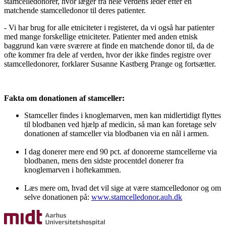
stamcelledonorer, hvor læger fra hele verdens leder efter en
matchende stamcelledonor til deres patienter.
- Vi har brug for alle etniciteter i registeret, da vi også har patienter
med mange forskellige etniciteter. Patienter med anden etnisk
baggrund kan være sværere at finde en matchende donor til, da de
ofte kommer fra dele af verden, hvor der ikke findes registre over
stamcelledonorer, forklarer Susanne Kastberg Prange og fortsætter.
Fakta om donationen af stamceller:
Stamceller findes i knoglemarven, men kan midlertidigt flyttes
til blodbanen ved hjælp af medicin, så man kan foretage selv
donationen af stamceller via blodbanen via en nål i armen.
I dag donerer mere end 90 pct. af donorerne stamcellerne via
blodbanen, mens den sidste procentdel donerer fra
knoglemarven i hoftekammen.
Læs mere om, hvad det vil sige at være stamcelledonor og om
selve donationen på:
www.stamcelledonor.auh.dk