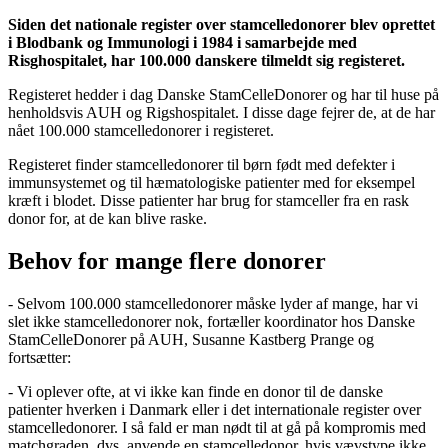
Siden det nationale register over stamcelledonorer blev oprettet
i Blodbank og Immunologi i 1984 i samarbejde med
Risghospitalet, har 100.000 danskere tilmeldt sig registeret.
Registeret hedder i dag Danske StamCelleDonorer og har til huse på
henholdsvis AUH og Rigshospitalet. I disse dage fejrer de, at de har
nået 100.000 stamcelledonorer i registeret.
Registeret finder stamcelledonorer til børn født med defekter i
immunsystemet og til hæmatologiske patienter med for eksempel
kræft i blodet. Disse patienter har brug for stamceller fra en rask
donor for, at de kan blive raske.
Behov for mange flere donorer
- Selvom 100.000 stamcelledonorer måske lyder af mange, har vi
slet ikke stamcelledonorer nok, fortæller koordinator hos Danske
StamCelleDonorer på AUH, Susanne Kastberg Prange og
fortsætter:
- Vi oplever ofte, at vi ikke kan finde en donor til de danske
patienter hverken i Danmark eller i det internationale register over
stamcelledonorer. I så fald er man nødt til at gå på kompromis med
matchgraden, dvs. anvende en stamcelledonor, hvis vævstype ikke