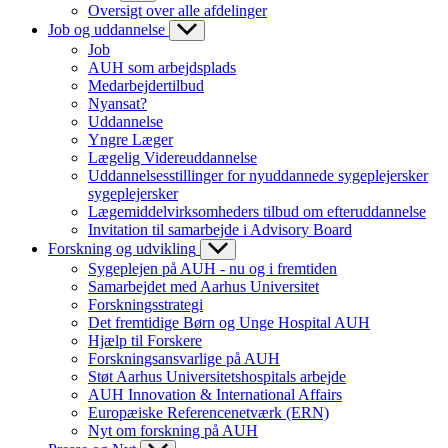
Oversigt over alle afdelinger
Job og uddannelse
Job
AUH som arbejdsplads
Medarbejdertilbud
Nyansat?
Uddannelse
Yngre Læger
Lægelig Videreuddannelse
Uddannelsesstillinger for nyuddannede sygeplejersker
sygeplejersker
Lægemiddelvirksomheders tilbud om efteruddannelse
Invitation til samarbejde i Advisory Board
Forskning og udvikling
Sygeplejen på AUH - nu og i fremtiden
Samarbejdet med Aarhus Universitet
Forskningsstrategi
Det fremtidige Børn og Unge Hospital AUH
Hjælp til Forskere
Forskningsansvarlige på AUH
Støt Aarhus Universitetshospitals arbejde
AUH Innovation & International Affairs
Europæiske Referencenetværk (ERN)
Nyt om forskning på AUH