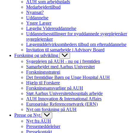
AUH som arbejdsplads
Medarbejdertilbud
Nyansat?
Uddannelse
Yngre Læger
Lægelig Videreuddannelse
Uddannelsesstillinger for nyuddannede sygeplejersker
sygeplejersker
Lægemiddelvirksomheders tilbud om efteruddannelse
Invitation til samarbejde i Advisory Board
Forskning og udvikling
Sygeplejen på AUH - nu og i fremtiden
Samarbejdet med Aarhus Universitet
Forskningsstrategi
Det fremtidige Børn og Unge Hospital AUH
Hjælp til Forskere
Forskningsansvarlige på AUH
Støt Aarhus Universitetshospitals arbejde
AUH Innovation & International Affairs
Europæiske Referencenetværk (ERN)
Nyt om forskning på AUH
Presse og Nyt
Nyt fra AUH
Pressemeddelelser
Pressekontakt