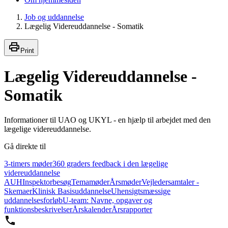
Job og uddannelse
Lægelig Videreuddannelse - Somatik
Print
Lægelig Videreuddannelse -
Somatik
Informationer til UAO og UKYL - en hjælp til arbejdet med den
lægelige videreuddannelse.
Gå direkte til
3-timers møder
360 graders feedback i den lægelige
videreuddannelse
AUH
Inspektorbesøg
Temamøder
Årsmøder
Vejledersamtaler -
Skemaer
Klinisk Basisuddannelse
Uhensigtsmæssige
uddannelsesforløb
U-team: Navne, opgaver og
funktionsbeskrivelser
Årskalender
Årsrapporter