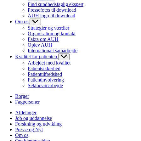
Find sundhedsfaglig ekspert
Pressefotos til download
AUH logo til download
Om os
Strategier og værdier
Organisation og kontakt
Fakta om AUH
Oplev AUH
Internationalt samarbejde
Kvalitet for patienten
Arbejdet med kvalitet
Patientsikkerhed
Patienttilfredshed
Patientinvolvering
Sektorsamarbejde
Borger
Fagpersoner
Afdelinger
Job og uddannelse
Forskning og udvikling
Presse og Nyt
Om os
Om hjemmesiden