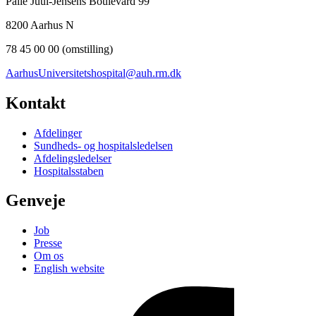
Palle Juul-Jensens Boulevard 99
8200 Aarhus N
78 45 00 00 (omstilling)
AarhusUniversitetshospital@auh.rm.dk
Kontakt
Afdelinger
Sundheds- og hospitalsledelsen
Afdelingsledelser
Hospitalsstaben
Genveje
Job
Presse
Om os
English website