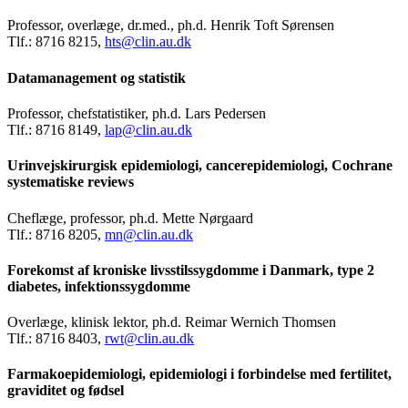
Professor, overlæge, dr.med., ph.d. Henrik Toft Sørensen
Tlf.: 8716 8215,
hts@clin.au.dk
Datamanagement og statistik
Professor, chefstatistiker, ph.d. Lars Pedersen
Tlf.: 8716 8149,
lap@clin.au.dk
Urinvejskirurgisk epidemiologi, cancerepidemiologi, Cochrane
systematiske reviews
Cheflæge, professor, ph.d. Mette Nørgaard
Tlf.: 8716 8205,
mn@clin.au.dk
Forekomst af kroniske livsstilssygdomme i Danmark, type 2
diabetes, infektionssygdomme
Overlæge, klinisk lektor, ph.d. Reimar Wernich Thomsen
Tlf.: 8716 8403,
rwt@clin.au.dk
Farmakoepidemiologi, epidemiologi i forbindelse med fertilitet,
graviditet og fødsel