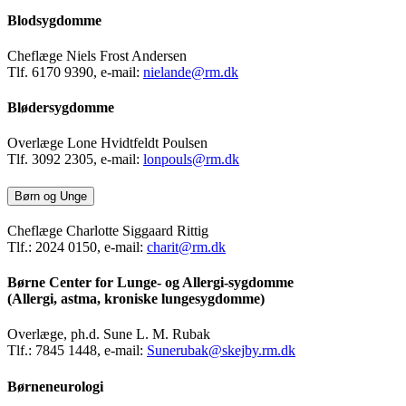
Blodsygdomme
Cheflæge Niels Frost Andersen
Tlf. 6170 9390, e-mail:
nielande@rm.dk
Blødersygdomme
Overlæge Lone Hvidtfeldt Poulsen
Tlf. 3092 2305, e-mail:
lonpouls@rm.dk
Børn og Unge
Cheflæge Charlotte Siggaard Rittig
Tlf.: 2024 0150, e-mail:
charit@rm.dk
Børne Center for Lunge- og Allergi-sygdomme
(Allergi, astma, kroniske lungesygdomme)
Overlæge, ph.d. Sune L. M. Rubak
Tlf.: 7845 1448, e-mail:
Sunerubak@skejby.rm.dk
Børneneurologi