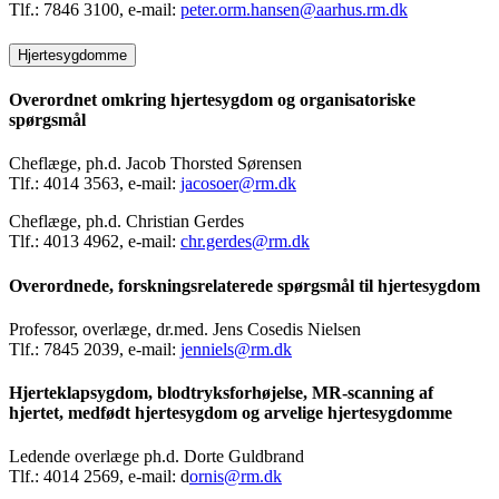
Tlf.: 7846 3100, e-mail:
peter.orm.hansen@aarhus.rm.dk
Hjertesygdomme
Overordnet omkring hjertesygdom og organisatoriske
spørgsmål
Cheflæge, ph.d. Jacob Thorsted Sørensen
Tlf.: 4014 3563, e-mail:
jacosoer@rm.dk
Cheflæge, ph.d. Christian Gerdes
Tlf.: 4013 4962, e-mail:
chr.gerdes@rm.dk
Overordnede, forskningsrelaterede spørgsmål til hjertesygdom
Professor, overlæge, dr.med. Jens Cosedis Nielsen
Tlf.: 7845 2039, e-mail:
jenniels@rm.dk
Hjerteklapsygdom, blodtryksforhøjelse, MR-scanning af
hjertet, medfødt hjertesygdom og arvelige hjertesygdomme
Ledende overlæge ph.d. Dorte Guldbrand
Tlf.: 4014 2569, e-mail: d
ornis@rm.dk