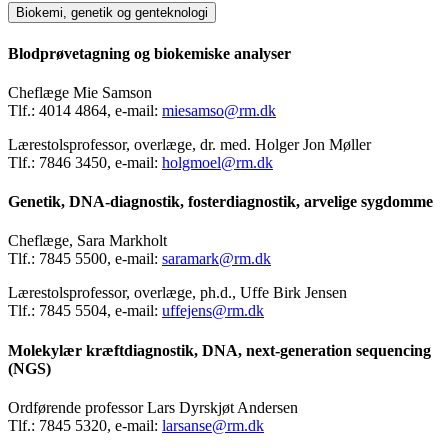
Biokemi, genetik og genteknologi
Blodprøvetagning og biokemiske analyser
Cheflæge Mie Samson
Tlf.: 4014 4864, e-mail:
miesamso@rm.dk
Lærestolsprofessor, overlæge, dr. med. Holger Jon Møller
Tlf.: 7846 3450, e-mail:
holgmoel@rm.dk
Genetik, DNA-diagnostik, fosterdiagnostik, arvelige sygdomme
Cheflæge, Sara Markholt
Tlf.: 7845 5500, e-mail:
saramark@rm.dk
Lærestolsprofessor, overlæge, ph.d., Uffe Birk Jensen
Tlf.: 7845 5504, e-mail:
uffejens@rm.dk
Molekylær kræftdiagnostik, DNA, next-generation sequencing
(NGS)
Ordførende professor Lars Dyrskjøt Andersen
Tlf.: 7845 5320, e-mail:
larsanse@rm.dk