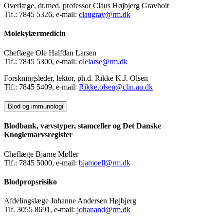
Overlæge, dr.med. professor Claus Højbjerg Gravholt
Tlf.: 7845 5326, e-mail:
claugrav@rm.dk
Molekylærmedicin
Cheflæge Ole Halfdan Larsen
Tlf.: 7845 5300, e-mail:
olelarse@rm.dk
Forskningsleder, lektor, ph.d. Rikke K.J. Olsen
Tlf.: 7845 5409, e-mail:
Rikke.olsen@clin.au.dk
Blod og immunologi
Blodbank, vævstyper, stamceller og Det Danske
Knoglemarvsregister
Cheflæge Bjarne Møller
Tlf.: 7845 5000, e-mail:
bjamoell@rm.dk
Blodpropsrisiko
Afdelingslæge Johanne Andersen Højbjerg
Tlf. 3055 8691, e-mail:
johanand@rm.dk