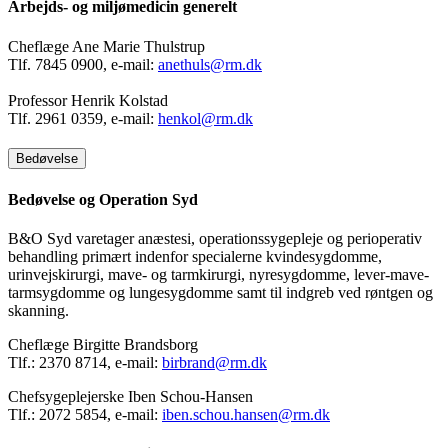
Arbejds- og miljømedicin generelt
Cheflæge Ane Marie Thulstrup
Tlf. 7845 0900, e-mail:
anethuls@rm.dk
Professor Henrik Kolstad
Tlf. 2961 0359, e-mail:
henkol@rm.dk
Bedøvelse
Bedøvelse og Operation Syd
B&O Syd varetager anæstesi, operationssygepleje og perioperativ
behandling primært indenfor specialerne kvindesygdomme,
urinvejskirurgi, mave- og tarmkirurgi, nyresygdomme, lever-mave-
tarmsygdomme og lungesygdomme samt til indgreb ved røntgen og
skanning.
Cheflæge Birgitte Brandsborg
Tlf.: 2370 8714, e-mail:
birbrand@rm.dk
Chefsygeplejerske Iben Schou-Hansen
Tlf.: 2072 5854, e-mail:
iben.schou.hansen@rm.dk