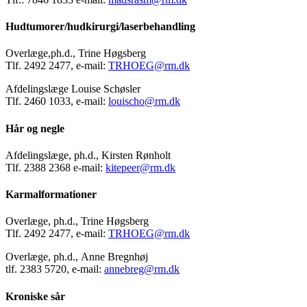
Hudtumorer/hudkirurgi/laserbehandling
Overlæge,ph.d., Trine Høgsberg
Tlf. 2492 2477, e-mail:
TRHOEG@rm.dk
Afdelingslæge Louise Schøsler
Tlf. 2460 1033, e-mail:
louischo@rm.dk
Hår og negle
Afdelingslæge, ph.d., Kirsten Rønholt
Tlf. 2388 2368 e-mail:
kitepeer@rm.dk
Karmalformationer
Overlæge, ph.d., Trine Høgsberg
Tlf. 2492 2477, e-mail:
TRHOEG@rm.dk
Overlæge, ph.d., Anne Bregnhøj
tlf. 2383 5720, e-mail:
annebreg@rm.dk
Kroniske sår