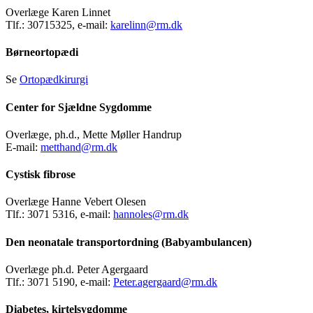
Overlæge Karen Linnet
Tlf.: 30715325, e-mail:
karelinn@rm.dk
Børneortopædi
Se
Ortopædkirurgi
Center for Sjældne Sygdomme
Overlæge, ph.d., Mette Møller Handrup
E-mail:
metthand@rm.dk
Cystisk fibrose
Overlæge Hanne Vebert Olesen
Tlf.: 3071 5316, e-mail:
hannoles@rm.dk
Den neonatale transportordning (Babyambulancen)
Overlæge ph.d. Peter Agergaard
Tlf.: 3071 5190, e-mail:
Peter.agergaard@rm.dk
Diabetes, kirtelsygdomme