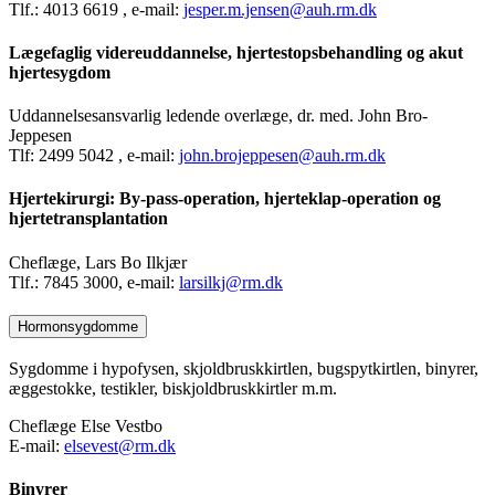
Tlf.: 4013 6619 , e-mail:
jesper.m.jensen@auh.rm.dk
Lægefaglig videreuddannelse, hjertestopsbehandling og akut
hjertesygdom
Uddannelsesansvarlig ledende overlæge, dr. med. John Bro-
Jeppesen
Tlf: 2499 5042 , e-mail:
john.brojeppesen@auh.rm.dk
Hjertekirurgi: By-pass-operation, hjerteklap-operation og
hjertetransplantation
Cheflæge, Lars Bo Ilkjær
Tlf.: 7845 3000, e-mail:
larsilkj@rm.dk
Hormonsygdomme
Sygdomme i hypofysen, skjoldbruskkirtlen, bugspytkirtlen, binyrer,
æggestokke, testikler, biskjoldbruskkirtler m.m.
Cheflæge Else Vestbo
E-mail:
elsevest@rm.dk
Binyrer