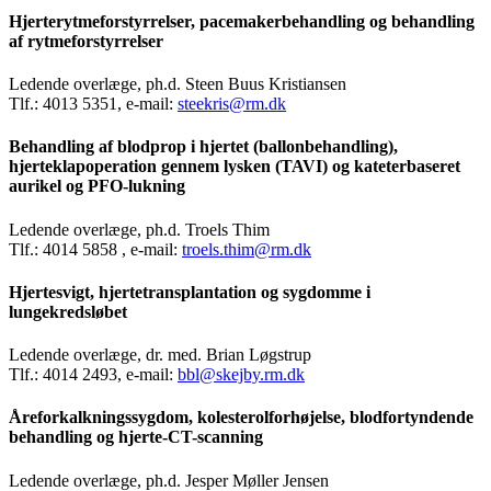
Hjerterytmeforstyrrelser, pacemakerbehandling og behandling
af rytmeforstyrrelser
Ledende overlæge, ph.d. Steen Buus Kristiansen
Tlf.: 4013 5351, e-mail:
steekris@rm.dk
Behandling af blodprop i hjertet (ballonbehandling),
hjerteklapoperation gennem lysken (TAVI) og kateterbaseret
aurikel og PFO-lukning
Ledende overlæge, ph.d. Troels Thim
Tlf.: 4014 5858 , e-mail:
troels.thim@rm.dk
Hjertesvigt, hjertetransplantation og sygdomme i
lungekredsløbet
Ledende overlæge, dr. med. Brian Løgstrup
Tlf.: 4014 2493, e-mail:
bbl@skejby.rm.dk
Åreforkalkningssygdom, kolesterolforhøjelse, blodfortyndende
behandling og hjerte-CT-scanning
Ledende overlæge, ph.d. Jesper Møller Jensen