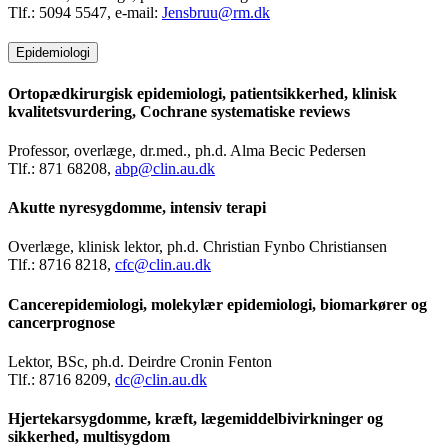
Tlf.: 5094 5547, e-mail:
Jensbruu@rm.dk
Epidemiologi
Ortopædkirurgisk epidemiologi, patientsikkerhed, klinisk
kvalitetsvurdering, Cochrane systematiske reviews
Professor, overlæge, dr.med., ph.d. Alma Becic Pedersen
Tlf.: 871 68208,
abp@clin.au.dk
Akutte nyresygdomme, intensiv terapi
Overlæge, klinisk lektor, ph.d. Christian Fynbo Christiansen
Tlf.: 8716 8218,
cfc@clin.au.dk
Cancerepidemiologi, molekylær epidemiologi, biomarkører og
cancerprognose
Lektor, BSc, ph.d. Deirdre Cronin Fenton
Tlf.: 8716 8209,
dc@clin.au.dk
Hjertekarsygdomme, kræft, lægemiddelbivirkninger og
sikkerhed, multisygdom