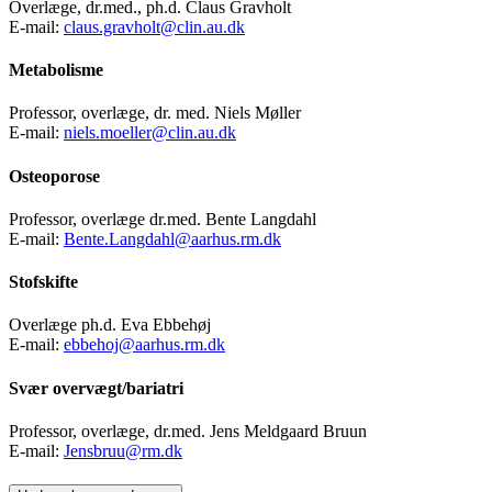
Overlæge, dr.med., ph.d. Claus Gravholt
E-mail:
claus.gravholt@clin.au.dk
Metabolisme
Professor, overlæge, dr. med. Niels Møller
E-mail:
niels.moeller@clin.au.dk
Osteoporose
Professor, overlæge dr.med. Bente Langdahl
E-mail:
Bente.Langdahl@aarhus.rm.dk
Stofskifte
Overlæge ph.d. Eva Ebbehøj
E-mail:
ebbehoj@aarhus.rm.dk
Svær overvægt/bariatri
Professor, overlæge, dr.med. Jens Meldgaard Bruun
E-mail:
Jensbruu@rm.dk