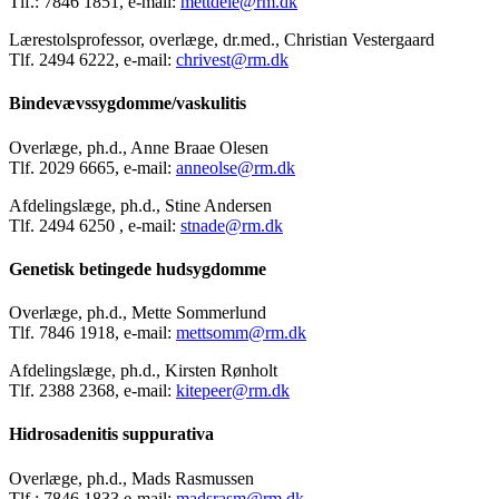
Tlf.: 7846 1851, e-mail:
mettdele@rm.dk
Lærestolsprofessor, overlæge, dr.med., Christian Vestergaard
Tlf. 2494 6222, e-mail:
chrivest@rm.dk
Bindevævssygdomme/vaskulitis
Overlæge, ph.d., Anne Braae Olesen
Tlf. 2029 6665, e-mail:
anneolse@rm.dk
Afdelingslæge, ph.d., Stine Andersen
Tlf. 2494 6250 , e-mail:
stnade@rm.dk
Genetisk betingede hudsygdomme
Overlæge, ph.d., Mette Sommerlund
Tlf. 7846 1918, e-mail:
mettsomm@rm.dk
Afdelingslæge, ph.d., Kirsten Rønholt
Tlf. 2388 2368, e-mail:
kitepeer@rm.dk
Hidrosadenitis suppurativa
Overlæge, ph.d., Mads Rasmussen
Tlf.: 7846 1833 e-mail:
madsrasm@rm.dk