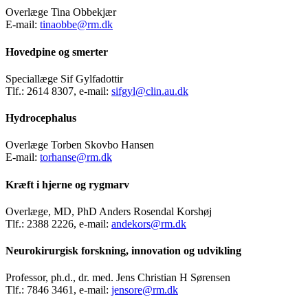
Overlæge Tina Obbekjær
E-mail:
tinaobbe@rm.dk
Hovedpine og smerter
Speciallæge Sif Gylfadottir
Tlf.: 2614 8307, e-mail:
sifgyl@clin.au.dk
Hydrocephalus
Overlæge Torben Skovbo Hansen
E-mail:
torhanse@rm.dk
Kræft i hjerne og rygmarv
Overlæge, MD, PhD Anders Rosendal Korshøj
Tlf.: 2388 2226, e-mail:
andekors@rm.dk
Neurokirurgisk forskning, innovation og udvikling
Professor, ph.d., dr. med. Jens Christian H Sørensen
Tlf.: 7846 3461, e-mail:
jensore@rm.dk