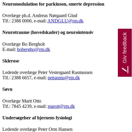
Neuromodulation for parkinson, smerte depression
Overlæge ph.d. Andreas Nørgaard Glud
Tlf.: 2388 0000, e-mail:
ANDGLU@rm.dk
Neurotraume (hovedskader) og neurointensiv
Giv feedback
Overlæge Bo Bergholt
E-mail:
bobergho@rm.dk
Sklerose
Ledende overlæge Peter Vestergaard Rasmussen
Tlf.: 2388 6657, e-mail:
petrasmu@rm.dk
Søvn
Overlæge Marit Otto
Tlf.: 7845 4239, e-mail:
marott@rm.dk
Undersøgelser af hjernens fysiologi
Ledende overlæge Peter Orm Hansen