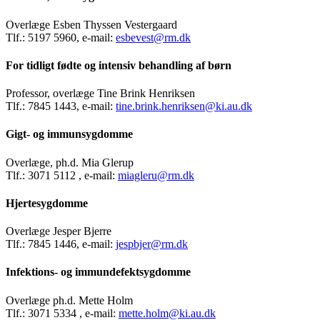
Overlæge Esben Thyssen Vestergaard
Tlf.: 5197 5960, e-mail:
esbevest@rm.dk
For tidligt fødte og intensiv behandling af børn
Professor, overlæge Tine Brink Henriksen
Tlf.: 7845 1443, e-mail:
tine.brink.henriksen@ki.au.dk
Gigt- og immunsygdomme
Overlæge, ph.d. Mia Glerup
Tlf.: 3071 5112 , e-mail:
miagleru@rm.dk
Hjertesygdomme
Overlæge Jesper Bjerre
Tlf.: 7845 1446, e-mail:
jespbjer@rm.dk
Infektions- og immundefektsygdomme
Overlæge ph.d. Mette Holm
Tlf.: 3071 5334 , e-mail:
mette.holm@ki.au.dk