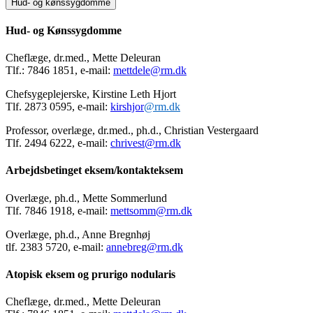
Hud- og kønssygdomme
Hud- og Kønssygdomme
Cheflæge, dr.med., Mette Deleuran
Tlf.: 7846 1851, e-mail:
mettdele@rm.dk
Chefsygeplejerske, Kirstine Leth Hjort
Tlf. 2873 0595, e-mail:
kirshjor
@rm.dk
Professor, overlæge, dr.med., ph.d., Christian Vestergaard
Tlf. 2494 6222, e-mail:
chrivest@rm.dk
Arbejdsbetinget eksem/kontakteksem
Overlæge, ph.d., Mette Sommerlund
Tlf. 7846 1918, e-mail:
mettsomm@rm.dk
Overlæge, ph.d., Anne Bregnhøj
tlf. 2383 5720, e-mail:
annebreg@rm.dk
Atopisk eksem og prurigo nodularis
Cheflæge, dr.med., Mette Deleuran