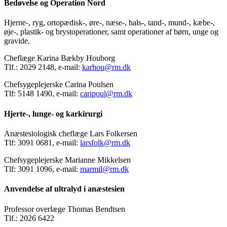
Bedøvelse og Operation Nord
Hjerne-, ryg, ortopædisk-, øre-, næse-, hals-, tand-, mund-, kæbe-,
øje-, plastik- og brystoperationer, samt operationer af børn, unge og
gravide.
Cheflæge Karina Bækby Houborg
Tlf.: 2029 2148, e-mail:
karhou@rm.dk
Chefsygeplejerske Carina Poulsen
Tlf: 5148 1490, e-mail:
caripoul@rm.dk
Hjerte-, lunge- og karkirurgi
Anæstesiologisk cheflæge Lars Folkersen
Tlf: 3091 0681, e-mail:
larsfolk@rm.dk
Chefsygeplejerske Marianne Mikkelsen
Tlf: 3091 1096, e-mail:
marmil@rm.dk
Anvendelse af ultralyd i anæstesien
Professor overlæge Thomas Bendtsen
Tlf.: 2026 6422