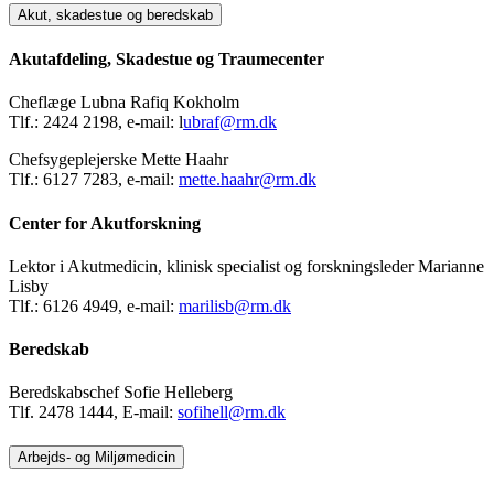
Akut, skadestue og beredskab
Akutafdeling, Skadestue og Traumecenter
Cheflæge Lubna Rafiq Kokholm
Tlf.: 2424 2198, e-mail: l
ubraf@rm.dk
Chefsygeplejerske Mette Haahr
Tlf.: 6127 7283, e-mail:
mette.haahr@rm.dk
Center for Akutforskning
Lektor i Akutmedicin, klinisk specialist og forskningsleder Marianne
Lisby
Tlf.: 6126 4949, e-mail:
marilisb@rm.dk
Beredskab
Beredskabschef Sofie Helleberg
Tlf. 2478 1444, E-mail:
sofihell@rm.dk
Arbejds- og Miljømedicin