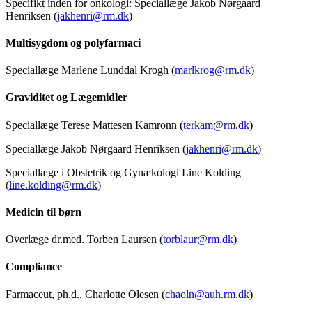
Specifikt inden for onkologi: Speciallæge Jakob Nørgaard
Henriksen (
jakhenri@rm.dk
)
Multisygdom og polyfarmaci
Speciallæge Marlene Lunddal Krogh (
marlkrog@rm.dk
)
Graviditet og Lægemidler
Speciallæge Terese Mattesen Kamronn (
terkam@rm.dk
)
Speciallæge Jakob Nørgaard Henriksen (
jakhenri@rm.dk
)
Speciallæge i Obstetrik og Gynækologi Line Kolding
(
line.kolding@rm.dk
)
Medicin til børn
Overlæge dr.med. Torben Laursen (
torblaur@rm.dk
)
Compliance
Farmaceut, ph.d., Charlotte Olesen (
chaoln@auh.rm.dk
)