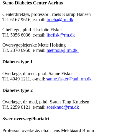
Steno Diabetes Center Aarhus
Centerdirektør, professor Troels Krarup Hansen
Tlf. 6167 9616, e-mail:
troeha@rm.dk
Cheflæge, ph.d. Liselotte Fisker
Tlf. 5056 6036, e-mail:
lisefisk@rm.dk
Oversygeplejerske Mette Holsting
Tlf. 2370 6950, e-mail:
metthols@rm.dk
Diabetes type 1
Overlæge, dr.med. ph.d. Sanne Fisker
Tlf. 4049 1211, e-mail:
sanne.fisker@auh.rm.dk
Diabetes type 2
Overlæge, dr. med, p.hd. Søren Tang Knudsen
Tlf. 2259 6121, e-mail:
soerknud@rm.dk
Svær overvægt/bariatri
Professor, overlæge, ph.d. Jens Meldgaard Bruun