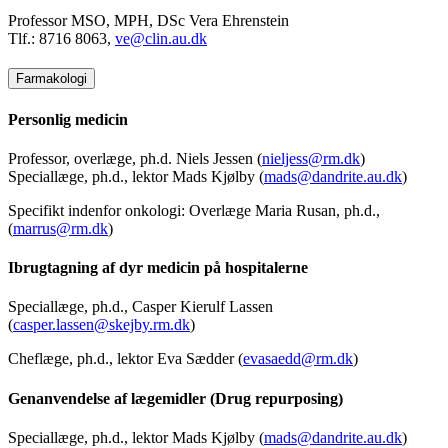
Professor MSO, MPH, DSc Vera Ehrenstein
Tlf.: 8716 8063,
ve@clin.au.dk
Farmakologi
Personlig medicin
Professor, overlæge, ph.d. Niels Jessen (
nieljess@rm.dk
)
Speciallæge, ph.d., lektor Mads Kjølby (
mads@dandrite.au.dk
)
Specifikt indenfor onkologi: Overlæge Maria Rusan, ph.d.,
(
marrus@rm.dk
)
Ibrugtagning af dyr medicin på hospitalerne
Speciallæge, ph.d., Casper Kierulf Lassen
(
casper.lassen@skejby.rm.dk
)
Cheflæge, ph.d., lektor Eva Sædder (
evasaedd@rm.dk
)
Genanvendelse af lægemidler (Drug repurposing)
Speciallæge, ph.d., lektor Mads Kjølby (
mads@dandrite.au.dk
)