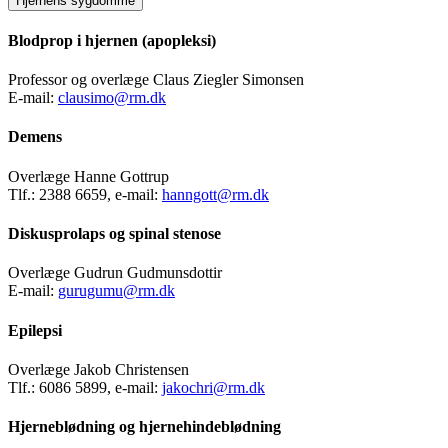
Hjernens sygdomme
Blodprop i hjernen (apopleksi)
Professor og overlæge Claus Ziegler Simonsen
E-mail:
clausimo@rm.dk
Demens
Overlæge Hanne Gottrup
Tlf.: 2388 6659, e-mail:
hanngott@rm.dk
Diskusprolaps og spinal stenose
Overlæge Gudrun Gudmunsdottir
E-mail:
gurugumu@rm.dk
Epilepsi
Overlæge Jakob Christensen
Tlf.: 6086 5899, e-mail:
jakochri@rm.dk
Hjerneblødning og hjernehindeblødning