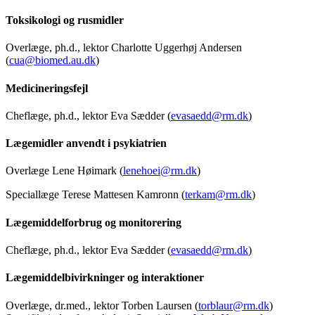
Toksikologi og rusmidler
Overlæge, ph.d., lektor Charlotte Uggerhøj Andersen
(
cua@biomed.au.dk
)
Medicineringsfejl
Cheflæge, ph.d., lektor Eva Sædder (
evasaedd@rm.dk
)
Lægemidler anvendt i psykiatrien
Overlæge Lene Høimark (
lenehoei@rm.dk
)
Speciallæge Terese Mattesen Kamronn (
terkam@rm.dk
)
Lægemiddelforbrug og monitorering
Cheflæge, ph.d., lektor Eva Sædder (
evasaedd@rm.dk
)
Lægemiddelbivirkninger og interaktioner
Overlæge, dr.med., lektor Torben Laursen (
torblaur@rm.dk
)