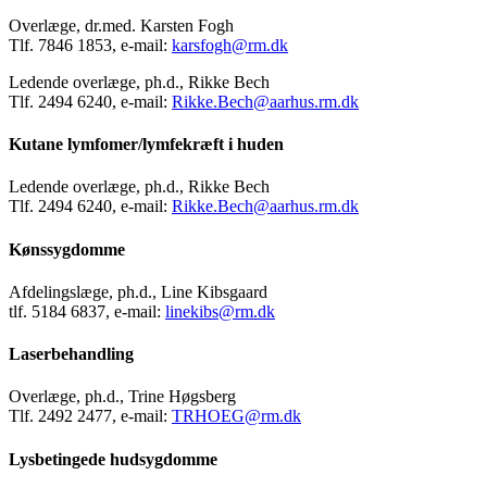
Overlæge, dr.med. Karsten Fogh
Tlf. 7846 1853, e-mail:
karsfogh@rm.dk
Ledende overlæge, ph.d., Rikke Bech
Tlf. 2494 6240, e-mail:
Rikke.Bech@aarhus.rm.dk
Kutane lymfomer/lymfekræft i huden
Ledende overlæge, ph.d., Rikke Bech
Tlf. 2494 6240, e-mail:
Rikke.Bech@aarhus.rm.dk
Kønssygdomme
Afdelingslæge, ph.d., Line Kibsgaard
tlf. 5184 6837, e-mail:
linekibs@rm.dk
Laserbehandling
Overlæge, ph.d., Trine Høgsberg
Tlf. 2492 2477, e-mail:
TRHOEG@rm.dk
Lysbetingede hudsygdomme