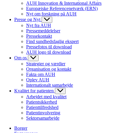
AUH Innovation & International Affairs
Europæiske Referencenetværk (ERN)
Nyt om forskning på AUH
Presse og Nyt
Nyt fra AUH
Pressemeddelelser
Pressekontakt
Find sundhedsfaglig ekspert
Pressefotos til download
AUH logo til download
Om os
Strategier og værdier
Organisation og kontakt
Fakta om AUH
Oplev AUH
Internationalt samarbejde
Kvalitet for patienten
Arbejdet med kvalitet
Patientsikkerhed
Patienttilfredshed
Patientinvolvering
Sektorsamarbejde
Borger