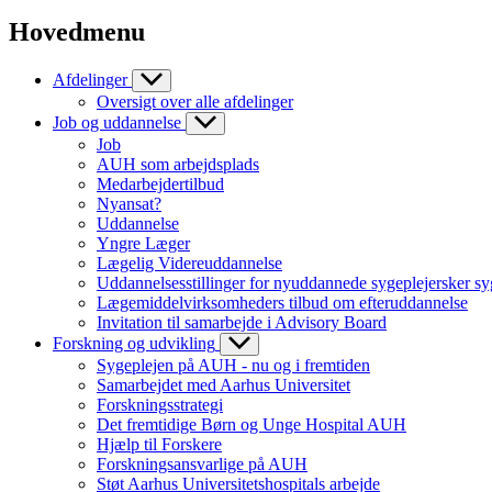
Hovedmenu
Afdelinger
Oversigt over alle afdelinger
Job og uddannelse
Job
AUH som arbejdsplads
Medarbejdertilbud
Nyansat?
Uddannelse
Yngre Læger
Lægelig Videreuddannelse
Uddannelsesstillinger for nyuddannede sygeplejersker sy
Lægemiddelvirksomheders tilbud om efteruddannelse
Invitation til samarbejde i Advisory Board
Forskning og udvikling
Sygeplejen på AUH - nu og i fremtiden
Samarbejdet med Aarhus Universitet
Forskningsstrategi
Det fremtidige Børn og Unge Hospital AUH
Hjælp til Forskere
Forskningsansvarlige på AUH
Støt Aarhus Universitetshospitals arbejde