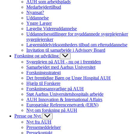
AUH som arbejdsplads
Medarbejdertilbud
Nyansat?
Uddannelse
Yngre Læger
Lægelig Videreuddannelse
Uddannelsesstillinger for nyuddannede sygeplejersker
sygeplejersker
Lægemiddelvirksomheders tilbud om efteruddannelse
Invitation til samarbejde i Advisory Board
Forskning og udvikling
Sygeplejen på AUH - nu og i fremtiden
Samarbejdet med Aarhus Universitet
Forskningsstrategi
Det fremtidige Børn og Unge Hospital AUH
Hjælp til Forskere
Forskningsansvarlige på AUH
Støt Aarhus Universitetshospitals arbejde
AUH Innovation & International Affairs
Europæiske Referencenetværk (ERN)
Nyt om forskning på AUH
Presse og Nyt
Nyt fra AUH
Pressemeddelelser
Pressekontakt