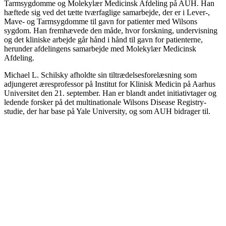
Tarmsygdomme og Molekylær Medicinsk Afdeling på AUH. Han
hæftede sig ved det tætte tværfaglige samarbejde, der er i Lever-,
Mave- og Tarmsygdomme til gavn for patienter med Wilsons
sygdom. Han fremhævede den måde, hvor forskning, undervisning
og det kliniske arbejde går hånd i hånd til gavn for patienterne,
herunder afdelingens samarbejde med Molekylær Medicinsk
Afdeling.
Michael L. Schilsky afholdte sin tiltrædelsesforelæsning som
adjungeret æresprofessor på Institut for Klinisk Medicin på Aarhus
Universitet den 21. september. Han er blandt andet initiativtager og
ledende forsker på det multinationale Wilsons Disease Registry-
studie, der har base på Yale University, og som AUH bidrager til.