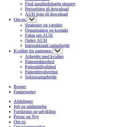
Find sundhedsfaglig ekspert
Pressefotos til download
AUH logo til download
Om os
Strategier og værdier
Organisation og kontakt
Fakta om AUH
Oplev AUH
Internationalt samarbejde
Kvalitet for patienten
Arbejdet med kvalitet
Patientsikkerhed
Patienttilfredshed
Patientinvolvering
Sektorsamarbejde
Borger
Fagpersoner
Afdelinger
Job og uddannelse
Forskning og udvikling
Presse og Nyt
Om os
Om hjemmesiden