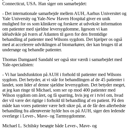
Connecticut, USA. Han siger om samarbejdet:
- Det internationale samarbejde mellem AUH, Aarhus Universitet og
Yale University og Yale-New Haven Hospital giver en unik
mulighed for os som klinikere og forskere at udveksle information
om patienter med sjældne leversygdomme, ligesom vi kan
idéudvikle på tværs af Atlanten til gavn for den fremtidige
behandling af patienter med Wilsons sygdom. Det hjælper os også
med at accelerere udviklingen af biomarkører, der kan bruges til at
undersøge og behandle patienter.
Thomas Damgaard Sandahl ser også stor værdi i samarbejdet med
Yale-specialisten:
- Vi har landsfunktion på AUH i forhold til patienter med Wilsons
sygdom. Det betyder, at vi står for behandlingen af de 45 patienter i
landet, som lider af denne sjældne leversygdom. Det betyder meget,
at jeg kan ringe til Michael, som ser op mod 400 patienter med
Wilson sygdom om året, og få sparring, hvis jeg er i tvivl om, hvad
der vil være det rigtige i forhold til behandling af en patient. På den
måde kan vores patienter være helt sikre på, at de får den allerbedste
behandling fra allerøverste hylde hos os på AUH, siger den ledende
overlæge i Lever-, Mave- og Tarmsygdomme.
Michael L. Schilsky besøgte både Lever-, Mave- og