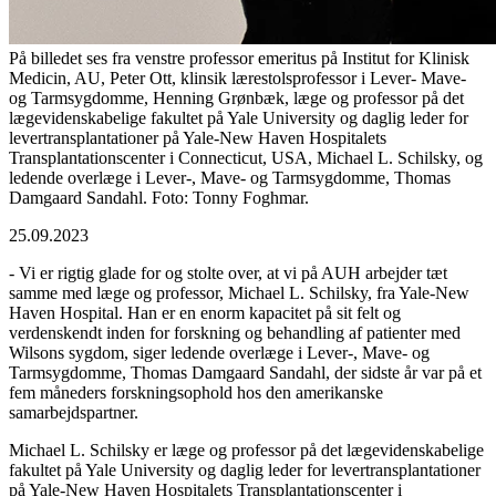
På billedet ses fra venstre professor emeritus på Institut for Klinisk
Medicin, AU, Peter Ott, klinsik lærestolsprofessor i Lever- Mave-
og Tarmsygdomme, Henning Grønbæk, læge og professor på det
lægevidenskabelige fakultet på Yale University og daglig leder for
levertransplantationer på Yale-New Haven Hospitalets
Transplantationscenter i Connecticut, USA, Michael L. Schilsky, og
ledende overlæge i Lever-, Mave- og Tarmsygdomme, Thomas
Damgaard Sandahl. Foto: Tonny Foghmar.
25.09.2023
- Vi er rigtig glade for og stolte over, at vi på AUH arbejder tæt
samme med læge og professor, Michael L. Schilsky, fra Yale-New
Haven Hospital. Han er en enorm kapacitet på sit felt og
verdenskendt inden for forskning og behandling af patienter med
Wilsons sygdom, siger ledende overlæge i Lever-, Mave- og
Tarmsygdomme, Thomas Damgaard Sandahl, der sidste år var på et
fem måneders forskningsophold hos den amerikanske
samarbejdspartner.
Michael L. Schilsky er læge og professor på det lægevidenskabelige
fakultet på Yale University og daglig leder for levertransplantationer
på Yale-New Haven Hospitalets Transplantationscenter i