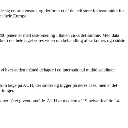
e sig enormt ensom, og derfor er et af de helt store fokusområder for
 i hele Europa.
1.200 patienter med sarkomer, og i Italien cirka det samme. Med data
r i det hele taget vores viden om behandling af sarkomer, og i sidste
vi hver anden måned deltager i en international multidisciplinær
mig som læge på AUH, der sidder og kigger på deres case, men at det
ndringer.
tioner på et givent område. AUH er medlem af 19 netværk af de 24