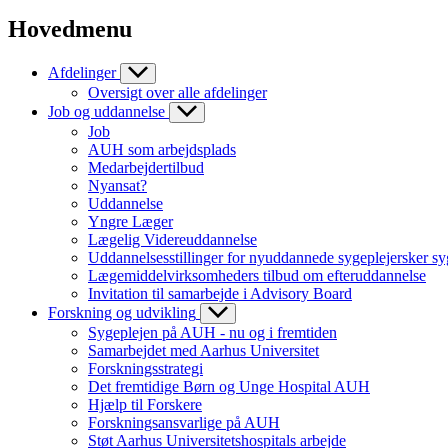
Hovedmenu
Afdelinger
Oversigt over alle afdelinger
Job og uddannelse
Job
AUH som arbejdsplads
Medarbejdertilbud
Nyansat?
Uddannelse
Yngre Læger
Lægelig Videreuddannelse
Uddannelsesstillinger for nyuddannede sygeplejersker sy
Lægemiddelvirksomheders tilbud om efteruddannelse
Invitation til samarbejde i Advisory Board
Forskning og udvikling
Sygeplejen på AUH - nu og i fremtiden
Samarbejdet med Aarhus Universitet
Forskningsstrategi
Det fremtidige Børn og Unge Hospital AUH
Hjælp til Forskere
Forskningsansvarlige på AUH
Støt Aarhus Universitetshospitals arbejde