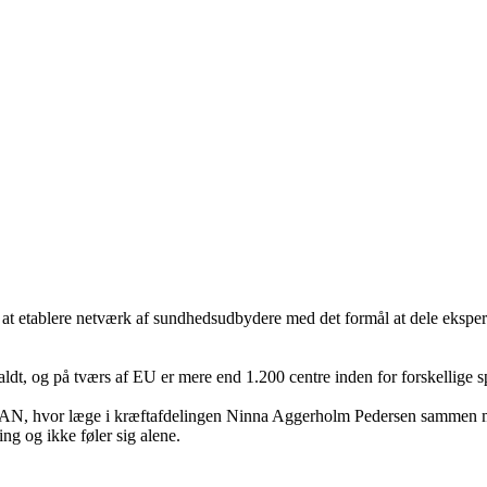
 etablere netværk af sundhedsudbydere med det formål at dele eksperti
, og på tværs af EU er mere end 1.200 centre inden for forskellige spe
 hvor læge i kræftafdelingen Ninna Aggerholm Pedersen sammen med it
ng og ikke føler sig alene.