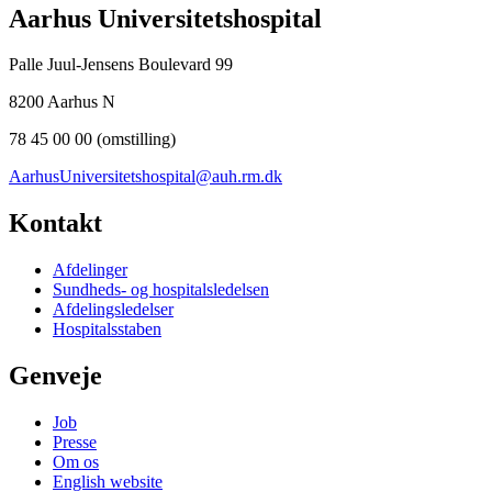
Aarhus Universitetshospital
Palle Juul-Jensens Boulevard 99
8200 Aarhus N
78 45 00 00 (omstilling)
AarhusUniversitetshospital@auh.rm.dk
Kontakt
Afdelinger
Sundheds- og hospitalsledelsen
Afdelingsledelser
Hospitalsstaben
Genveje
Job
Presse
Om os
English website