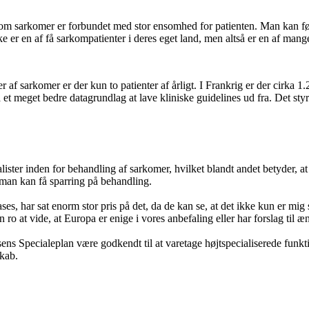
 som sarkomer er forbundet med stor ensomhed for patienten. Man kan føl
 en af få sarkompatienter i deres eget land, men altså er en af mange
 af sarkomer er der kun to patienter af årligt. I Frankrig er der cirka 
eget bedre datagrundlag at lave kliniske guidelines ud fra. Det styrke
er inden for behandling af sarkomer, hvilket blandt andet betyder, at 
 man kan få sparring på behandling.
cases, har sat enorm stor pris på det, da de kan se, at det ikke kun er 
ro at vide, at Europa er enige i vores anbefaling eller har forslag til æ
ns Specialeplan være godkendt til at varetage højtspecialiserede funk
kab.