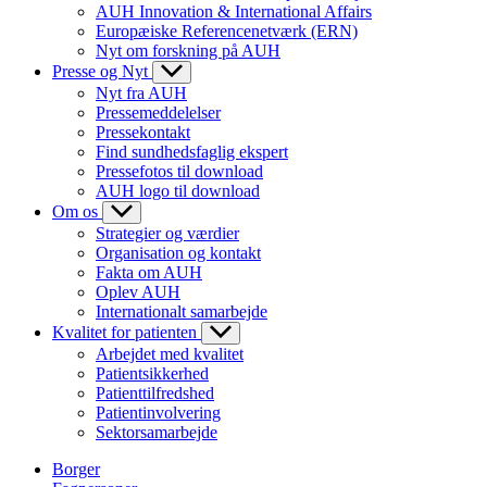
AUH Innovation & International Affairs
Europæiske Referencenetværk (ERN)
Nyt om forskning på AUH
Presse og Nyt
Nyt fra AUH
Pressemeddelelser
Pressekontakt
Find sundhedsfaglig ekspert
Pressefotos til download
AUH logo til download
Om os
Strategier og værdier
Organisation og kontakt
Fakta om AUH
Oplev AUH
Internationalt samarbejde
Kvalitet for patienten
Arbejdet med kvalitet
Patientsikkerhed
Patienttilfredshed
Patientinvolvering
Sektorsamarbejde
Borger