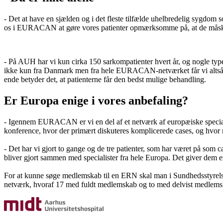
- Det at have en sjælden og i det fleste tilfælde uhelbredelig sygdom
os i EURACAN at gøre vores patienter opmærksomme på, at de måske er
- På AUH har vi kun cirka 150 sarkompatienter hvert år, og nogle typer
ikke kun fra Danmark men fra hele EURACAN-netværket får vi altså et m
ende betyder det, at patienterne får den bedst mulige behandling.
Er Europa enige i vores anbefaling?
- Igennem EURACAN er vi en del af et netværk af europæiske specialist
konference, hvor der primært diskuteres komplicerede cases, og hvor
- Det har vi gjort to gange og de tre patienter, som har været på som 
bliver gjort sammen med specialister fra hele Europa. Det giver dem en 
For at kunne søge medlemskab til en ERN skal man i Sundhedsstyrelse
netværk, hvoraf 17 med fuldt medlemskab og to med delvist medlems