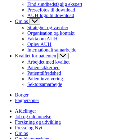
Find sundhedsfaglig ekspert
Pressefotos til download
AUH logo til download
Om os
Strategier og værdier
Organisation og kontakt
Fakta om AUH
Oplev AUH
Internationalt samarbejde
Kvalitet for patienten
Arbejdet med kvalitet
Patientsikkerhed
Patienttilfredshed
Patientinvolvering
Sektorsamarbejde
Borger
Fagpersoner
Afdelinger
Job og uddannelse
Forskning og udvikling
Presse og Nyt
Om os
Om hjemmesiden