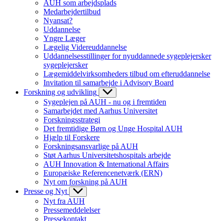
AUH som arbejdsplads
Medarbejdertilbud
Nyansat?
Uddannelse
Yngre Læger
Lægelig Videreuddannelse
Uddannelsesstillinger for nyuddannede sygeplejersker
sygeplejersker
Lægemiddelvirksomheders tilbud om efteruddannelse
Invitation til samarbejde i Advisory Board
Forskning og udvikling
Sygeplejen på AUH - nu og i fremtiden
Samarbejdet med Aarhus Universitet
Forskningsstrategi
Det fremtidige Børn og Unge Hospital AUH
Hjælp til Forskere
Forskningsansvarlige på AUH
Støt Aarhus Universitetshospitals arbejde
AUH Innovation & International Affairs
Europæiske Referencenetværk (ERN)
Nyt om forskning på AUH
Presse og Nyt
Nyt fra AUH
Pressemeddelelser
Pressekontakt