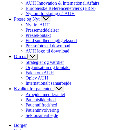
AUH Innovation & International Affairs
Europæiske Referencenetværk (ERN)
Nyt om forskning på AUH
Presse og Nyt
Nyt fra AUH
Pressemeddelelser
Pressekontakt
Find sundhedsfaglig ekspert
Pressefotos til download
AUH logo til download
Om os
Strategier og værdier
Organisation og kontakt
Fakta om AUH
Oplev AUH
Internationalt samarbejde
Kvalitet for patienten
Arbejdet med kvalitet
Patientsikkerhed
Patienttilfredshed
Patientinvolvering
Sektorsamarbejde
Borger