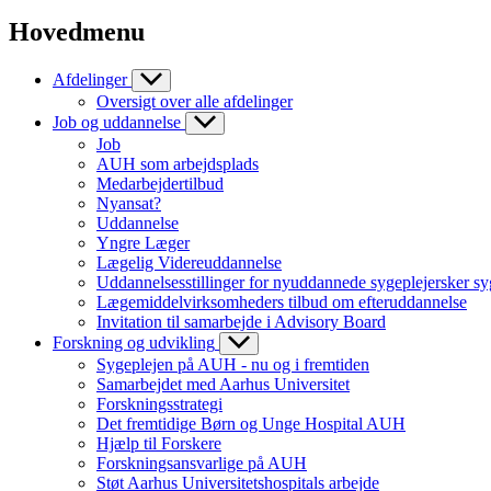
Hovedmenu
Afdelinger
Oversigt over alle afdelinger
Job og uddannelse
Job
AUH som arbejdsplads
Medarbejdertilbud
Nyansat?
Uddannelse
Yngre Læger
Lægelig Videreuddannelse
Uddannelsesstillinger for nyuddannede sygeplejersker sy
Lægemiddelvirksomheders tilbud om efteruddannelse
Invitation til samarbejde i Advisory Board
Forskning og udvikling
Sygeplejen på AUH - nu og i fremtiden
Samarbejdet med Aarhus Universitet
Forskningsstrategi
Det fremtidige Børn og Unge Hospital AUH
Hjælp til Forskere
Forskningsansvarlige på AUH
Støt Aarhus Universitetshospitals arbejde