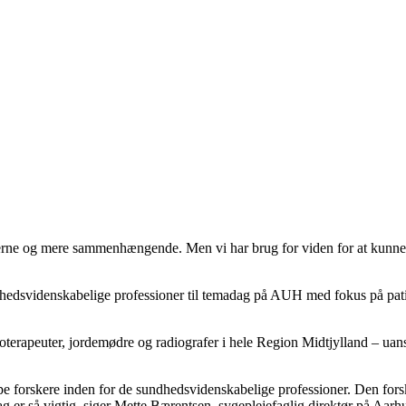
rne og mere sammenhængende. Men vi har brug for viden for at kunne ly
ndhedsvidenskabelige professioner til temadag på AUH med fokus på pati
goterapeuter, jordemødre og radiografer i hele Region Midtjylland – uans
forskere inden for de sundhedsvidenskabelige professioner. Den forskni
dag er så vigtig, siger Mette Bærentsen, sygeplejefaglig direktør på Aarh