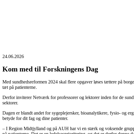
24.06.2026
Kom med til Forskningens Dag
Med sundhedsreformen 2024 skal flere opgaver løses tættere på borge
tæt på patienterne.
Derfor inviterer Netværk for professorer og lektorer inden for de su
sektorer.
Dagen er blandt andet for sygeplejersker, bioanalytikere, fysio- og er
betyde for dit fag og dine patienter.
– I Region Midtjylland og på AUH har vi en stærk og voksende gruppe 
på patienterne. Det er en ledelsesprioritering, og det er derfor denne 