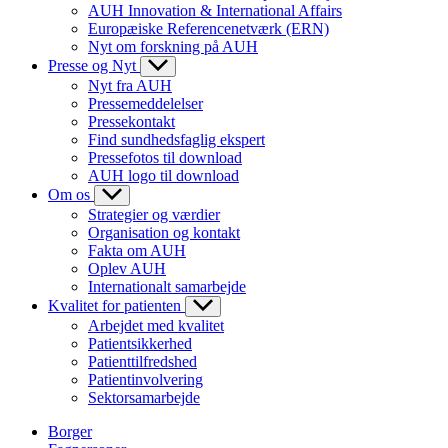
AUH Innovation & International Affairs
Europæiske Referencenetværk (ERN)
Nyt om forskning på AUH
Presse og Nyt
Nyt fra AUH
Pressemeddelelser
Pressekontakt
Find sundhedsfaglig ekspert
Pressefotos til download
AUH logo til download
Om os
Strategier og værdier
Organisation og kontakt
Fakta om AUH
Oplev AUH
Internationalt samarbejde
Kvalitet for patienten
Arbejdet med kvalitet
Patientsikkerhed
Patienttilfredshed
Patientinvolvering
Sektorsamarbejde
Borger