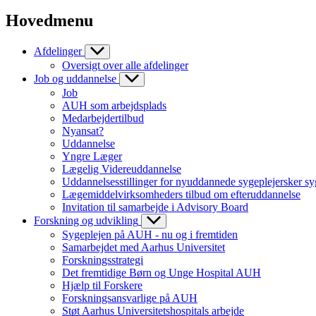
Hovedmenu
Afdelinger
Oversigt over alle afdelinger
Job og uddannelse
Job
AUH som arbejdsplads
Medarbejdertilbud
Nyansat?
Uddannelse
Yngre Læger
Lægelig Videreuddannelse
Uddannelsesstillinger for nyuddannede sygeplejersker sy
Lægemiddelvirksomheders tilbud om efteruddannelse
Invitation til samarbejde i Advisory Board
Forskning og udvikling
Sygeplejen på AUH - nu og i fremtiden
Samarbejdet med Aarhus Universitet
Forskningsstrategi
Det fremtidige Børn og Unge Hospital AUH
Hjælp til Forskere
Forskningsansvarlige på AUH
Støt Aarhus Universitetshospitals arbejde