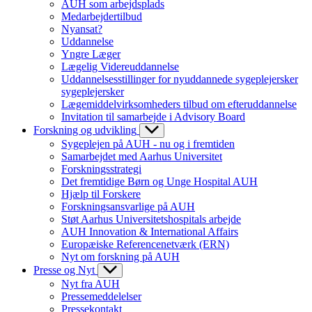
AUH som arbejdsplads
Medarbejdertilbud
Nyansat?
Uddannelse
Yngre Læger
Lægelig Videreuddannelse
Uddannelsesstillinger for nyuddannede sygeplejersker
sygeplejersker
Lægemiddelvirksomheders tilbud om efteruddannelse
Invitation til samarbejde i Advisory Board
Forskning og udvikling
Sygeplejen på AUH - nu og i fremtiden
Samarbejdet med Aarhus Universitet
Forskningsstrategi
Det fremtidige Børn og Unge Hospital AUH
Hjælp til Forskere
Forskningsansvarlige på AUH
Støt Aarhus Universitetshospitals arbejde
AUH Innovation & International Affairs
Europæiske Referencenetværk (ERN)
Nyt om forskning på AUH
Presse og Nyt
Nyt fra AUH
Pressemeddelelser
Pressekontakt