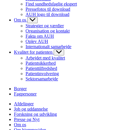
Find sundhedsfaglig ekspert
Pressefotos til download
AUH logo til download
Om os
Strategier og værdier
Organisation og kontakt
Fakta om AUH
Oplev AUH
Internationalt samarbejde
Kvalitet for patienten
Arbejdet med kvalitet
Patientsikkerhed
Patienttilfredshed
Patientinvolvering
Sektorsamarbejde
Borger
Fagpersoner
Afdelinger
Job og uddannelse
Forskning og udvikling
Presse og Nyt
Om os
Om hjemmesiden