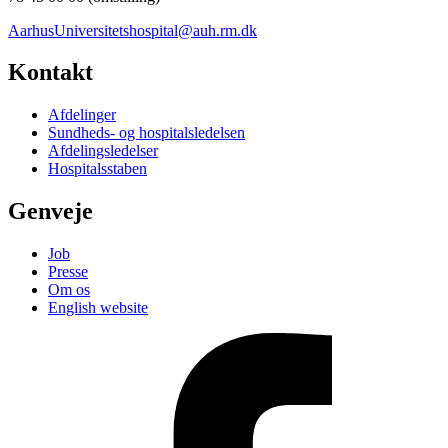
AarhusUniversitetshospital@auh.rm.dk
Kontakt
Afdelinger
Sundheds- og hospitalsledelsen
Afdelingsledelser
Hospitalsstaben
Genveje
Job
Presse
Om os
English website