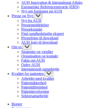
AUH Innovation & International Affairs
Europæiske Referencenetværk (ERN)
Nyt om forskning på AUH
Presse og Nyt
Nyt fra AUH
Pressemeddelelser
Pressekontakt
Find sundhedsfaglig ekspert
Pressefotos til download
AUH logo til download
Om os
Strategier og værdier
Organisation og kontakt
Fakta om AUH
Oplev AUH
Internationalt samarbejde
Kvalitet for patienten
Arbejdet med kvalitet
Patientsikkerhed
Patienttilfredshed
Patientinvolvering
Sektorsamarbejde
Borger