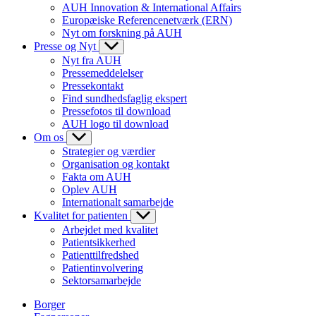
AUH Innovation & International Affairs
Europæiske Referencenetværk (ERN)
Nyt om forskning på AUH
Presse og Nyt
Nyt fra AUH
Pressemeddelelser
Pressekontakt
Find sundhedsfaglig ekspert
Pressefotos til download
AUH logo til download
Om os
Strategier og værdier
Organisation og kontakt
Fakta om AUH
Oplev AUH
Internationalt samarbejde
Kvalitet for patienten
Arbejdet med kvalitet
Patientsikkerhed
Patienttilfredshed
Patientinvolvering
Sektorsamarbejde
Borger