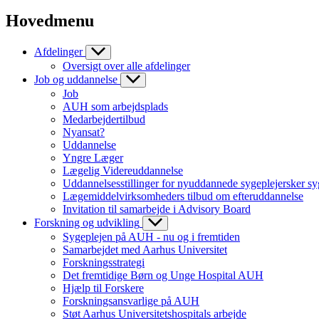
Hovedmenu
Afdelinger
Oversigt over alle afdelinger
Job og uddannelse
Job
AUH som arbejdsplads
Medarbejdertilbud
Nyansat?
Uddannelse
Yngre Læger
Lægelig Videreuddannelse
Uddannelsesstillinger for nyuddannede sygeplejersker sy
Lægemiddelvirksomheders tilbud om efteruddannelse
Invitation til samarbejde i Advisory Board
Forskning og udvikling
Sygeplejen på AUH - nu og i fremtiden
Samarbejdet med Aarhus Universitet
Forskningsstrategi
Det fremtidige Børn og Unge Hospital AUH
Hjælp til Forskere
Forskningsansvarlige på AUH
Støt Aarhus Universitetshospitals arbejde