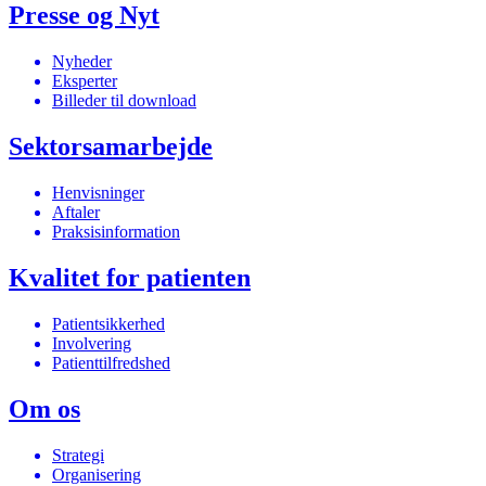
Presse og Nyt
Nyheder
Eksperter
Billeder til download
Sektorsamarbejde
Henvisninger
Aftaler
Praksisinformation
Kvalitet for patienten
Patientsikkerhed
Involvering
Patienttilfredshed
Om os
Strategi
Organisering