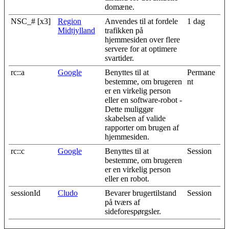
domæne.
NSC_# [x3]
Region
Anvendes til at fordele
1 dag
Midtjylland
trafikken på
hjemmesiden over flere
servere for at optimere
svartider.
rc::a
Google
Benyttes til at
Permane
bestemme, om brugeren
nt
er en virkelig person
eller en software-robot -
Dette muliggør
skabelsen af valide
rapporter om brugen af
hjemmesiden.
rc::c
Google
Benyttes til at
Session
bestemme, om brugeren
er en virkelig person
eller en robot.
sessionId
Cludo
Bevarer brugertilstand
Session
på tværs af
sideforespørgsler.