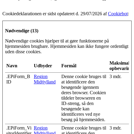
Cookiedeklarationen er sidst opdateret d. 29/07/2026 af
Cookiebot
:
Nødvendige (13)
Nødvendige cookies hjælper til at gøre funktionerne på
hjemmesiden brugbare. Hjemmesiden kan ikke fungere ordentligt
uden disse cookies.
Maksimal
Navn
Udbyder
Formål
opbevarings
.EPiForm_B
Region
Denne cookie bruges til
3 mdr.
ID
Midtjylland
at identificere den
besøgende igennem
deres browser. Cookien
tildeler browseren en
ID-streng, så den
besøgende kan
identificeres ved nye
besøg på hjemmesiden.
.EPiForm_Vi
Region
Denne cookie bruges til
3 mdr.
sitorIdentifier
Midtjylland
at identificere den