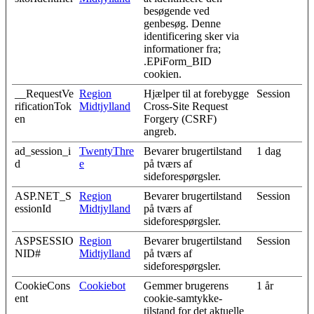
besøgende ved
genbesøg. Denne
identificering sker via
informationer fra;
.EPiForm_BID
cookien.
__RequestVe
Region
Hjælper til at forebygge
Session
rificationTok
Midtjylland
Cross-Site Request
en
Forgery (CSRF)
angreb.
ad_session_i
TwentyThre
Bevarer brugertilstand
1 dag
d
e
på tværs af
sideforespørgsler.
ASP.NET_S
Region
Bevarer brugertilstand
Session
essionId
Midtjylland
på tværs af
sideforespørgsler.
ASPSESSIO
Region
Bevarer brugertilstand
Session
NID#
Midtjylland
på tværs af
sideforespørgsler.
CookieCons
Cookiebot
Gemmer brugerens
1 år
ent
cookie-samtykke-
tilstand for det aktuelle