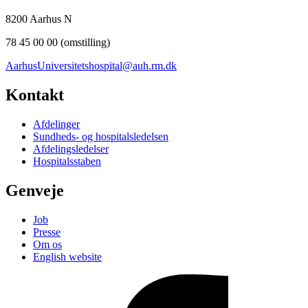
8200 Aarhus N
78 45 00 00 (omstilling)
AarhusUniversitetshospital@auh.rm.dk
Kontakt
Afdelinger
Sundheds- og hospitalsledelsen
Afdelingsledelser
Hospitalsstaben
Genveje
Job
Presse
Om os
English website