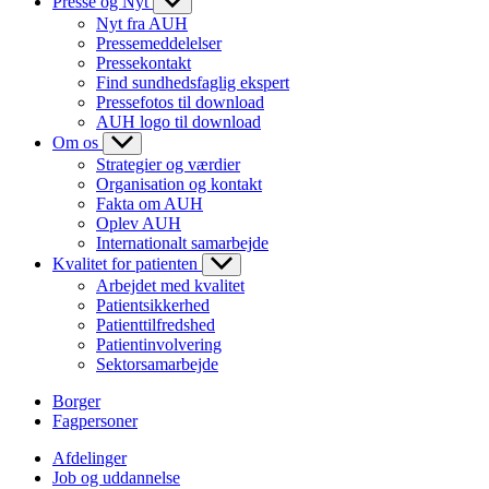
Presse og Nyt
Nyt fra AUH
Pressemeddelelser
Pressekontakt
Find sundhedsfaglig ekspert
Pressefotos til download
AUH logo til download
Om os
Strategier og værdier
Organisation og kontakt
Fakta om AUH
Oplev AUH
Internationalt samarbejde
Kvalitet for patienten
Arbejdet med kvalitet
Patientsikkerhed
Patienttilfredshed
Patientinvolvering
Sektorsamarbejde
Borger
Fagpersoner
Afdelinger
Job og uddannelse