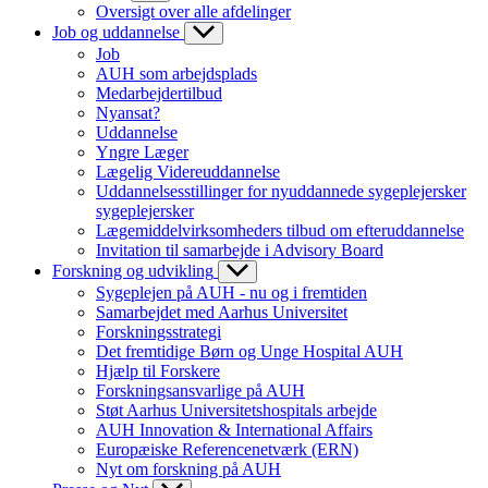
Oversigt over alle afdelinger
Job og uddannelse
Job
AUH som arbejdsplads
Medarbejdertilbud
Nyansat?
Uddannelse
Yngre Læger
Lægelig Videreuddannelse
Uddannelsesstillinger for nyuddannede sygeplejersker
sygeplejersker
Lægemiddelvirksomheders tilbud om efteruddannelse
Invitation til samarbejde i Advisory Board
Forskning og udvikling
Sygeplejen på AUH - nu og i fremtiden
Samarbejdet med Aarhus Universitet
Forskningsstrategi
Det fremtidige Børn og Unge Hospital AUH
Hjælp til Forskere
Forskningsansvarlige på AUH
Støt Aarhus Universitetshospitals arbejde
AUH Innovation & International Affairs
Europæiske Referencenetværk (ERN)
Nyt om forskning på AUH