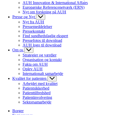
AUH Innovation & International Affairs
Europæiske Referencenetværk (ERN)
Nyt om forskning på AUH
Presse og Nyt
Nyt fra AUH
Pressemeddelelser
Pressekontakt
Find sundhedsfaglig ekspert
Pressefotos til download
AUH logo til download
Om os
Strategier og værdier
Organisation og kontakt
Fakta om AUH
Oplev AUH
Internationalt samarbejde
Kvalitet for patienten
Arbejdet med kvalitet
Patientsikkerhed
Patienttilfredshed
Patientinvolvering
Sektorsamarbejde
Borger