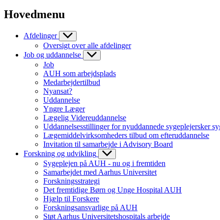
Hovedmenu
Afdelinger
Oversigt over alle afdelinger
Job og uddannelse
Job
AUH som arbejdsplads
Medarbejdertilbud
Nyansat?
Uddannelse
Yngre Læger
Lægelig Videreuddannelse
Uddannelsesstillinger for nyuddannede sygeplejersker sy
Lægemiddelvirksomheders tilbud om efteruddannelse
Invitation til samarbejde i Advisory Board
Forskning og udvikling
Sygeplejen på AUH - nu og i fremtiden
Samarbejdet med Aarhus Universitet
Forskningsstrategi
Det fremtidige Børn og Unge Hospital AUH
Hjælp til Forskere
Forskningsansvarlige på AUH
Støt Aarhus Universitetshospitals arbejde