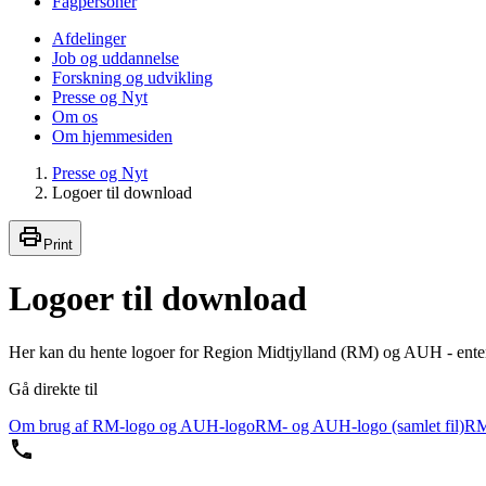
Fagpersoner
Afdelinger
Job og uddannelse
Forskning og udvikling
Presse og Nyt
Om os
Om hjemmesiden
Presse og Nyt
Logoer til download
Print
Logoer til download
Her kan du hente logoer for Region Midtjylland (RM) og AUH - enten s
Gå direkte til
Om brug af RM-logo og AUH-logo
RM- og AUH-logo (samlet fil)
RM