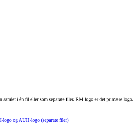
amlet i én fil eller som separate filer. RM-logo er det primære logo.
-logo og AUH-logo (separate filer)