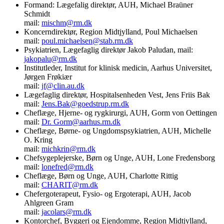
Formand: Lægefalig direktør, AUH, Michael Braüner
Schmidt
mail:
mischm@rm.dk
Koncerndirektør, Region Midtjylland, Poul Michaelsen
mail:
poul.michaelsen@stab.rm.dk
Psykiatrien, Lægefaglig direktør Jakob Paludan, mail:
jakopalu@rm.dk
Institutleder, Institut for klinisk medicin, Aarhus Universitet,
Jørgen Frøkiær
mail:
jf@clin.au.dk
Lægefaglig direktør, Hospitalsenheden Vest, Jens Friis Bak
mail:
Jens.Bak@goedstrup.rm.dk
Cheflæge, Hjerne- og rygkirurgi, AUH, Gorm von Oettingen
mail:
Dr. Gorm@aarhus.rm.dk
Cheflæge, Børne- og Ungdomspsykiatrien, AUH, Michelle
O. Kring
mail:
michkrin@rm.dk
Chefsygeplejerske, Børn og Unge, AUH, Lone Fredensborg
mail:
lonefred@rm.dk
Cheflæge, Børn og Unge, AUH, Charlotte Rittig
mail:
CHARIT@rm.dk
Chefergoterapeut, Fysio- og Ergoterapi, AUH, Jacob
Ahlgreen Gram
mail:
jacolars@rm.dk
Kontorchef, Byggeri og Ejendomme, Region Midtjylland,