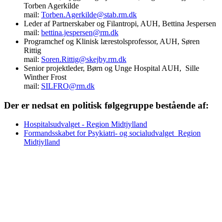
Torben Agerkilde
mail:
Torben.Agerkilde@stab.rm.dk
Leder af Partnerskaber og Filantropi, AUH, Bettina Jespersen
mail:
bettina.jespersen@rm.dk
Programchef og Klinisk lærestolsprofessor, AUH, Søren
Rittig
mail:
Soren.Rittig@skejby.rm.dk
Senior projektleder, Børn og Unge Hospital AUH, Sille
Winther Frost
mail:
SILFRO@rm.dk
Der er nedsat en politisk følgegruppe bestående af:
Hospitalsudvalget - Region Midtjylland
Formandsskabet for Psykiatri- og socialudvalget Region
Midtjylland