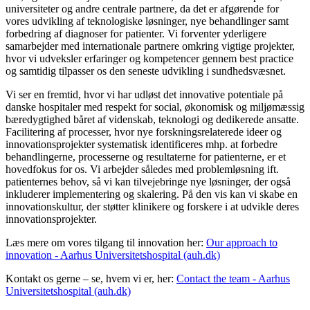
universiteter og andre centrale partnere, da det er afgørende for
vores udvikling af teknologiske løsninger, nye behandlinger samt
forbedring af diagnoser for patienter. Vi forventer yderligere
samarbejder med internationale partnere omkring vigtige projekter,
hvor vi udveksler erfaringer og kompetencer gennem best practice
og samtidig tilpasser os den seneste udvikling i sundhedsvæsnet.
Vi ser en fremtid, hvor vi har udløst det innovative potentiale på
danske hospitaler med respekt for social, økonomisk og miljømæssig
bæredygtighed båret af videnskab, teknologi og dedikerede ansatte.
Facilitering af processer, hvor nye forskningsrelaterede ideer og
innovationsprojekter systematisk identificeres mhp. at forbedre
behandlingerne, processerne og resultaterne for patienterne, er et
hovedfokus for os. Vi arbejder således med problemløsning ift.
patienternes behov, så vi kan tilvejebringe nye løsninger, der også
inkluderer implementering og skalering. På den vis kan vi skabe en
innovationskultur, der støtter klinikere og forskere i at udvikle deres
innovationsprojekter.
Læs mere om vores tilgang til innovation her:
Our approach to
innovation - Aarhus Universitetshospital (auh.dk)
Kontakt os gerne – se, hvem vi er, her:
Contact the team - Aarhus
Universitetshospital (auh.dk)