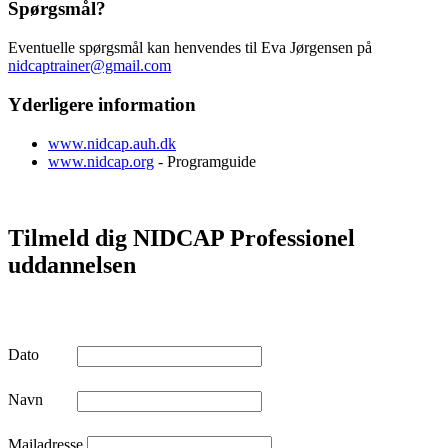
Spørgsmål?
Eventuelle spørgsmål kan henvendes til Eva Jørgensen på
nidcaptrainer@gmail.com
Yderligere information
www.nidcap.auh.dk
www.nidcap.org
- Programguide
Tilmeld dig NIDCAP Professionel
uddannelsen
Dato
Navn
Mailadresse