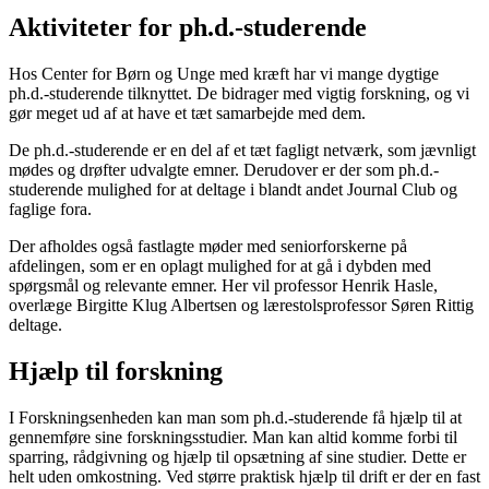
Aktiviteter for ph.d.-studerende
Hos Center for Børn og Unge med kræft har vi mange dygtige
ph.d.-studerende tilknyttet. De bidrager med vigtig forskning, og vi
gør meget ud af at have et tæt samarbejde med dem.
De ph.d.-studerende er en del af et tæt fagligt netværk, som jævnligt
mødes og drøfter udvalgte emner. Derudover er der som ph.d.-
studerende mulighed for at deltage i blandt andet Journal Club og
faglige fora.
Der afholdes også fastlagte møder med seniorforskerne på
afdelingen, som er en oplagt mulighed for at gå i dybden med
spørgsmål og relevante emner. Her vil professor Henrik Hasle,
overlæge Birgitte Klug Albertsen og lærestolsprofessor Søren Rittig
deltage.
Hjælp til forskning
I Forskningsenheden kan man som ph.d.-studerende få hjælp til at
gennemføre sine forskningsstudier. Man kan altid komme forbi til
sparring, rådgivning og hjælp til opsætning af sine studier. Dette er
helt uden omkostning. Ved større praktisk hjælp til drift er der en fast