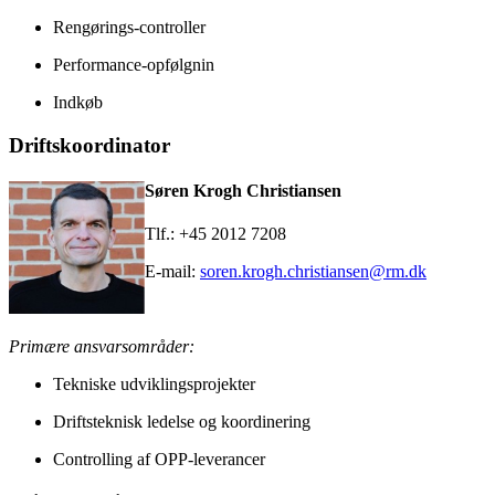
Rengørings-controller
Performance-opfølgnin
Indkøb
Driftskoordinator
Søren Krogh Christiansen
Tlf.: +45 2012 7208
E-mail:
soren.krogh.christiansen@rm.dk
Primære ansvarsområder:
Tekniske udviklingsprojekter
Driftsteknisk ledelse og koordinering
Controlling af OPP-leverancer