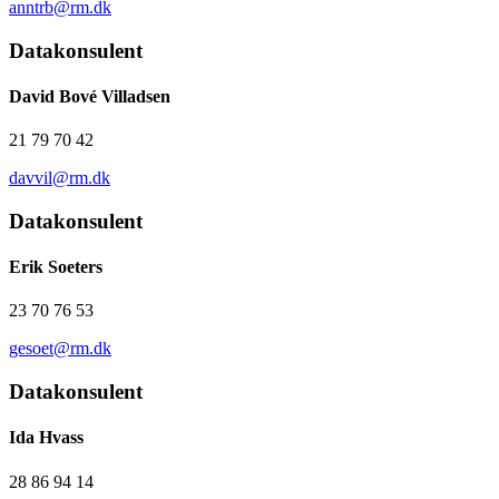
anntrb@rm.dk
Datakonsulent
David Bové Villadsen
21 79 70 42
davvil@rm.dk
Datakonsulent
Erik Soeters
23 70 76 53
gesoet@rm.dk
Datakonsulent
Ida Hvass
28 86 94 14