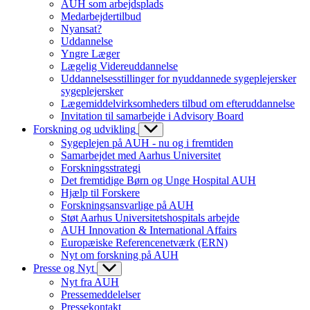
AUH som arbejdsplads
Medarbejdertilbud
Nyansat?
Uddannelse
Yngre Læger
Lægelig Videreuddannelse
Uddannelsesstillinger for nyuddannede sygeplejersker
sygeplejersker
Lægemiddelvirksomheders tilbud om efteruddannelse
Invitation til samarbejde i Advisory Board
Forskning og udvikling
Sygeplejen på AUH - nu og i fremtiden
Samarbejdet med Aarhus Universitet
Forskningsstrategi
Det fremtidige Børn og Unge Hospital AUH
Hjælp til Forskere
Forskningsansvarlige på AUH
Støt Aarhus Universitetshospitals arbejde
AUH Innovation & International Affairs
Europæiske Referencenetværk (ERN)
Nyt om forskning på AUH
Presse og Nyt
Nyt fra AUH
Pressemeddelelser
Pressekontakt