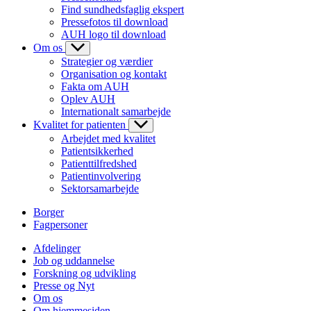
Find sundhedsfaglig ekspert
Pressefotos til download
AUH logo til download
Om os
Strategier og værdier
Organisation og kontakt
Fakta om AUH
Oplev AUH
Internationalt samarbejde
Kvalitet for patienten
Arbejdet med kvalitet
Patientsikkerhed
Patienttilfredshed
Patientinvolvering
Sektorsamarbejde
Borger
Fagpersoner
Afdelinger
Job og uddannelse
Forskning og udvikling
Presse og Nyt
Om os
Om hjemmesiden