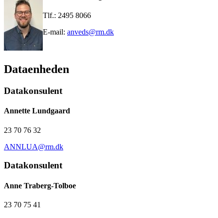
Tlf.: 2495 8066
E-mail:
anveds@rm.dk
Dataenheden
Datakonsulent
Annette Lundgaard
23 70 76 32
ANNLUA@rm.dk
Datakonsulent
Anne Traberg-Tolboe
23 70 75 41