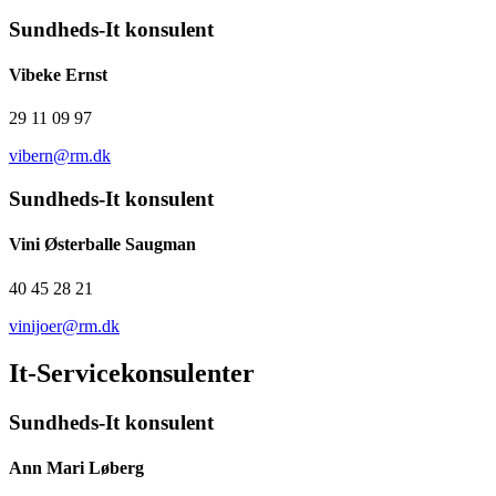
Sundheds-It konsulent
Vibeke Ernst
29 11 09 97
vibern@rm.dk
Sundheds-It konsulent
Vini Østerballe Saugman
40 45 28 21
vinijoer@rm.dk
It-Servicekonsulenter
Sundheds-It konsulent
Ann Mari Løberg