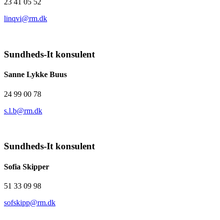
23 41 05 52
linqvi@rm.dk
Sundheds-It konsulent
Sanne Lykke Buus
24 99 00 78
s.l.b@rm.dk
Sundheds-It konsulent
Sofia Skipper
51 33 09 98
sofskipp@rm.dk