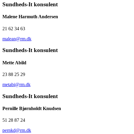
Sundheds-It konsulent
Malene Harmuth Andersen
21 62 34 63
malean@rm.dk
Sundheds-It konsulent
Mette Abild
23 88 25 29
metabi@rm.dk
Sundheds-It konsulent
Pernille Bjørnholdt Knudsen
51 28 87 24
pernkd@rm.dk