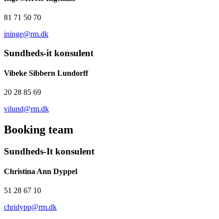
81 71 50 70
ininge@rm.dk
Sundheds-it konsulent
Vibeke Sibbern Lundorff
20 28 85 69
vilund@rm.dk
Booking team
Sundheds-It konsulent
Christina Ann Dyppel
51 28 67 10
chridypp@rm.dk