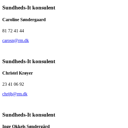
Sundheds-It konsulent
Caroline Søndergaard
81 72 41 44
carosn@rm.dk
Sundheds-It konsulent
Christel Krøyer
23 41 06 92
chrijh@rm.dk
Sundheds-It konsulent
Inge Okkels Søndergård