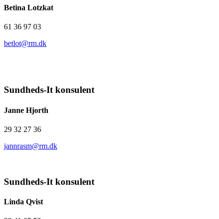
Betina Lotzkat
61 36 97 03
betlot@rm.dk
Sundheds-It konsulent
Janne Hjorth
29 32 27 36
jannrasm@rm.dk
Sundheds-It konsulent
Linda Qvist