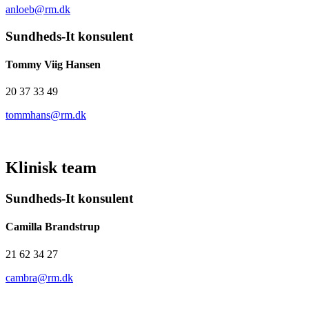
anloeb@rm.dk
Sundheds-It konsulent
Tommy Viig Hansen
20 37 33 49
tommhans@rm.dk
Klinisk team
Sundheds-It konsulent
Camilla Brandstrup
21 62 34 27
cambra@rm.dk