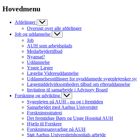
Hovedmenu
Afdelinger
Oversigt over alle afdelinger
Job og uddannelse
Job
AUH som arbejdsplads
Medarbejdertilbud
Nyansat?
Uddannelse
Yngre Læger
Lægelig Videreuddannelse
Uddannelsesstillinger for nyuddannede sygeplejersker sy
Lægemiddelvirksomheders tilbud om efteruddannelse
Invitation til samarbejde i Advisory Board
Forskning og udvikling
Sygeplejen på AUH - nu og i fremtiden
Samarbejdet med Aarhus Universitet
Forskningsstrategi
Det fremtidige Børn og Unge Hospital AUH
Hjælp til Forskere
Forskningsansvarlige på AUH
Støt Aarhus Universitetshospitals arbejde