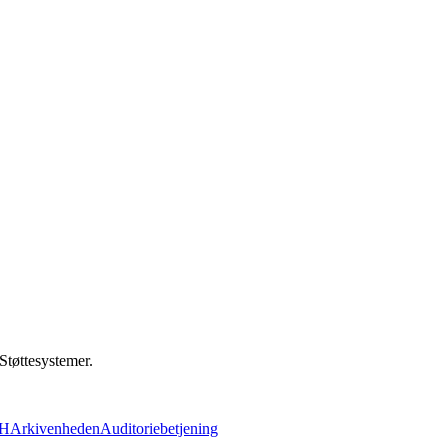
Støttesystemer.
UH
Arkivenheden
Auditoriebetjening