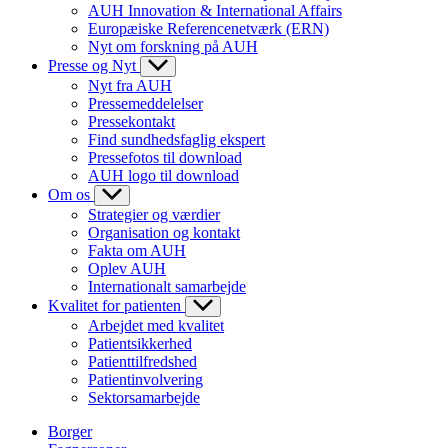
AUH Innovation & International Affairs
Europæiske Referencenetværk (ERN)
Nyt om forskning på AUH
Presse og Nyt
Nyt fra AUH
Pressemeddelelser
Pressekontakt
Find sundhedsfaglig ekspert
Pressefotos til download
AUH logo til download
Om os
Strategier og værdier
Organisation og kontakt
Fakta om AUH
Oplev AUH
Internationalt samarbejde
Kvalitet for patienten
Arbejdet med kvalitet
Patientsikkerhed
Patienttilfredshed
Patientinvolvering
Sektorsamarbejde
Borger