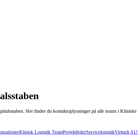
talsstaben
spitalsstaben. Her finder du kontaktoplysninger på alle teams i Kliniske 
konsulenter
Klinisk Logistik Team
Projektleder
Servicelogistik
Virtuelt A