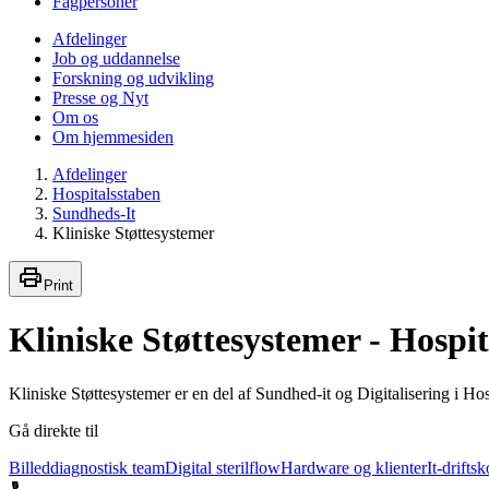
Fagpersoner
Afdelinger
Job og uddannelse
Forskning og udvikling
Presse og Nyt
Om os
Om hjemmesiden
Afdelinger
Hospitalsstaben
Sundheds-It
Kliniske Støttesystemer
Print
Kliniske Støttesystemer - Hospi
Kliniske Støttesystemer er en del af Sundhed-it og Digitalisering i Ho
Gå direkte til
Billeddiagnostisk team
Digital sterilflow
Hardware og klienter
It-drifts