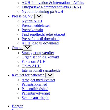
AUH Innovation & International Affairs
Europæiske Referencenetværk (ERN)
Nyt om forskning på AUH
Presse og Nyt
Nyt fra AUH
Pressemeddelelser
Pressekontakt
Find sundhedsfaglig ekspert
Pressefotos til download
AUH logo til download
Om os
Strategier og værdier
Organisation og kontakt
Fakta om AUH
Oplev AUH
Internationalt samarbejde
Kvalitet for patienten
Arbejdet med kvalitet
Patientsikkerhed
Patienttilfredshed
Patientinvolvering
Sektorsamarbejde
Borger