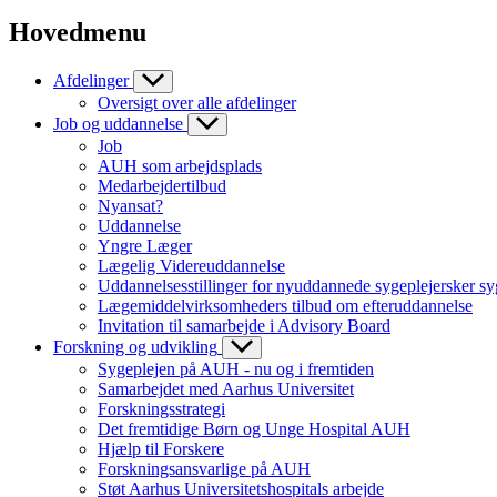
Hovedmenu
Afdelinger
Oversigt over alle afdelinger
Job og uddannelse
Job
AUH som arbejdsplads
Medarbejdertilbud
Nyansat?
Uddannelse
Yngre Læger
Lægelig Videreuddannelse
Uddannelsesstillinger for nyuddannede sygeplejersker sy
Lægemiddelvirksomheders tilbud om efteruddannelse
Invitation til samarbejde i Advisory Board
Forskning og udvikling
Sygeplejen på AUH - nu og i fremtiden
Samarbejdet med Aarhus Universitet
Forskningsstrategi
Det fremtidige Børn og Unge Hospital AUH
Hjælp til Forskere
Forskningsansvarlige på AUH
Støt Aarhus Universitetshospitals arbejde