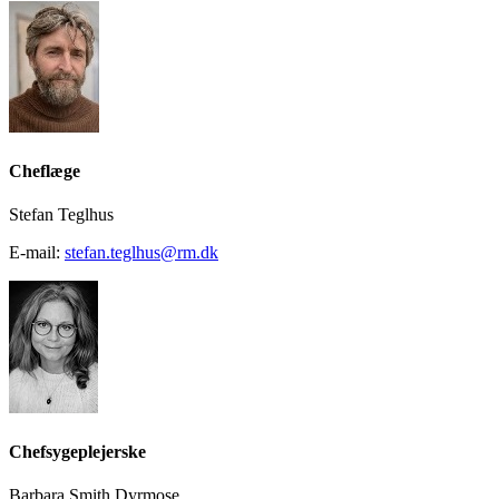
Cheflæge
Stefan Teglhus
E-mail:
stefan.teglhus@rm.dk
Chefsygeplejerske
Barbara Smith Dyrmose