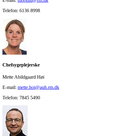
E-mail:
mortditl@rm.dk
Telefon: 6136 8998
Chefsygeplejerske
Mette Abildgaard Høi
E-mail:
mette.hoi@auh.rm.dk
Telefon: 7845 5490