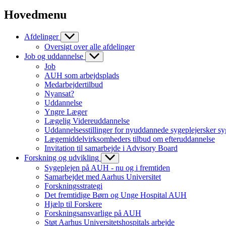
Hovedmenu
Afdelinger
Oversigt over alle afdelinger
Job og uddannelse
Job
AUH som arbejdsplads
Medarbejdertilbud
Nyansat?
Uddannelse
Yngre Læger
Lægelig Videreuddannelse
Uddannelsesstillinger for nyuddannede sygeplejersker sy
Lægemiddelvirksomheders tilbud om efteruddannelse
Invitation til samarbejde i Advisory Board
Forskning og udvikling
Sygeplejen på AUH - nu og i fremtiden
Samarbejdet med Aarhus Universitet
Forskningsstrategi
Det fremtidige Børn og Unge Hospital AUH
Hjælp til Forskere
Forskningsansvarlige på AUH
Støt Aarhus Universitetshospitals arbejde