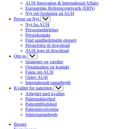
AUH Innovation & International Affairs
Europæiske Referencenetværk (ERN)
Nyt om forskning på AUH
Presse og Nyt
Nyt fra AUH
Pressemeddelelser
Pressekontakt
Find sundhedsfaglig ekspert
Pressefotos til download
AUH logo til download
Om os
Strategier og værdier
Organisation og kontakt
Fakta om AUH
Oplev AUH
Internationalt samarbejde
Kvalitet for patienten
Arbejdet med kvalitet
Patientsikkerhed
Patienttilfredshed
Patientinvolvering
Sektorsamarbejde
Borger