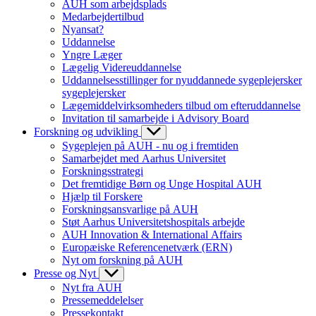
AUH som arbejdsplads
Medarbejdertilbud
Nyansat?
Uddannelse
Yngre Læger
Lægelig Videreuddannelse
Uddannelsesstillinger for nyuddannede sygeplejersker
sygeplejersker
Lægemiddelvirksomheders tilbud om efteruddannelse
Invitation til samarbejde i Advisory Board
Forskning og udvikling
Sygeplejen på AUH - nu og i fremtiden
Samarbejdet med Aarhus Universitet
Forskningsstrategi
Det fremtidige Børn og Unge Hospital AUH
Hjælp til Forskere
Forskningsansvarlige på AUH
Støt Aarhus Universitetshospitals arbejde
AUH Innovation & International Affairs
Europæiske Referencenetværk (ERN)
Nyt om forskning på AUH
Presse og Nyt
Nyt fra AUH
Pressemeddelelser
Pressekontakt