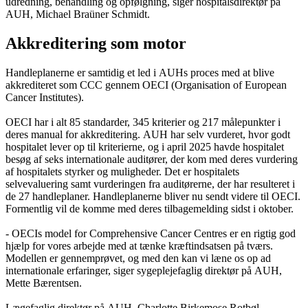
udredning, behandling og opfølgning, siger hospitalsdirektør på
AUH, Michael Braüner Schmidt.
Akkreditering som motor
Handleplanerne er samtidig et led i AUHs proces med at blive
akkrediteret som CCC gennem OECI (Organisation of European
Cancer Institutes).
OECI har i alt 85 standarder, 345 kriterier og 217 målepunkter i
deres manual for akkreditering. AUH har selv vurderet, hvor godt
hospitalet lever op til kriterierne, og i april 2025 havde hospitalet
besøg af seks internationale auditører, der kom med deres vurdering
af hospitalets styrker og muligheder. Det er hospitalets
selvevaluering samt vurderingen fra auditørerne, der har resulteret i
de 27 handleplaner. Handleplanerne bliver nu sendt videre til OECI.
Formentlig vil de komme med deres tilbagemelding sidst i oktober.
- OECIs model for Comprehensive Cancer Centres er en rigtig god
hjælp for vores arbejde med at tænke kræftindsatsen på tværs.
Modellen er gennemprøvet, og med den kan vi læne os op ad
internationale erfaringer, siger sygeplejefaglig direktør på AUH,
Mette Bærentsen.
Lægefaglig direktør på AUH, Charlotte Birkemose Rotbøl