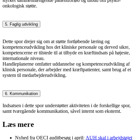
styrket sammenhængende patientforløb og tilbud om
psyko
-
onkologi
sk støtte
.
5. Faglig udvikling
Dette spor drejer sig om at støtte fortløbende læring og
kompetenceudvikling hos det kliniske personale og derved sikre,
kompetencerne er tilstede til at tilbyde en kræftindsats på højeste,
internationale niveau.
Handleplanerne omfatter uddannelse og kompetenceudvikling af
klinisk personale, der arbejder med kræftpatienter, samt brug af et
system til medarbejderudvikling.
6. Kommunikation
Indsatsen i dette spor understøtter aktiviteten i de forskellige spor,
samt tværgående kommunikation, såvel internt som eksternt.
Læs mere
Nyhed fra OECI auditbesøg i april:
AUH skal i arbejdstøjet