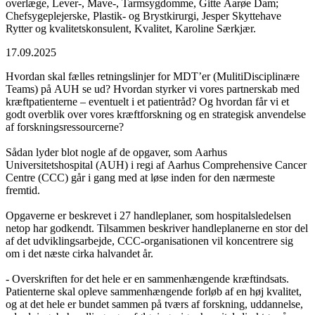
overlæge, Lever-, Mave-, Tarmsygdomme, Gitte Aarøe Dam;
Chefsygeplejerske, Plastik- og Brystkirurgi, Jesper Skyttehave
Rytter og kvalitetskonsulent, Kvalitet, Karoline Særkjær.
17.09.2025
Hvordan skal fælles retningslinjer for MDT’er (MulitiDisciplinære
Teams) på AUH se ud? Hvordan styrker vi vores partnerskab med
kræftpatienterne – eventuelt i et patientråd? Og hvordan får vi et
godt overblik over vores kræftforskning og en strategisk anvendelse
af forskningsressourcerne?
Sådan lyder blot nogle af de opgaver, som Aarhus
Universitetshospital (AUH) i regi af Aarhus Comprehensive Cancer
Centre (CCC) går i gang med at løse inden for den nærmeste
fremtid.
Opgaverne er beskrevet i 27 handleplaner, som hospitalsledelsen
netop har godkendt. Tilsammen beskriver handleplanerne en stor del
af det udviklingsarbejde, CCC-organisationen vil koncentrere sig
om i det næste cirka halvandet år.
- Overskriften for det hele er en sammenhængende kræftindsats.
Patienterne skal opleve sammenhængende forløb af en høj kvalitet,
og at det hele er bundet sammen på tværs af forskning, uddannelse,