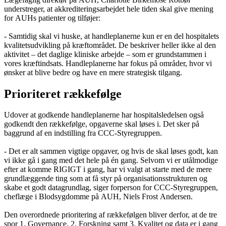
understreger, at akkrediteringsarbejdet hele tiden skal give mening
for AUHs patienter og tilføjer:
- Samtidig skal vi huske, at handleplanerne kun er en del hospitalets
kvalitetsudvikling på kræftområdet. De beskriver heller ikke al den
aktivitet – det daglige kliniske arbejde – som er grundstammen i
vores kræftindsats. Handleplanerne har fokus på områder, hvor vi
ønsker at blive bedre og have en mere strategisk tilgang.
Prioriteret rækkefølge
Udover at godkende handleplanerne har hospitalsledelsen også
godkendt den rækkefølge, opgaverne skal løses i. Det sker på
baggrund af en indstilling fra CCC-Styregruppen.
- Det er alt sammen vigtige opgaver, og hvis de skal løses godt, kan
vi ikke gå i gang med det hele på én gang. Selvom vi er utålmodige
efter at komme RIGIGT i gang, har vi valgt at starte med de mere
grundlæggende ting som at få styr på organisationsstrukturen og
skabe et godt datagrundlag, siger forperson for CCC-Styregruppen,
cheflæge i Blodsygdomme på AUH, Niels Frost Andersen.
Den overordnede prioritering af rækkefølgen bliver derfor, at de tre
spor 1. Governance, 2. Forskning samt 3. Kvalitet og data er i gang