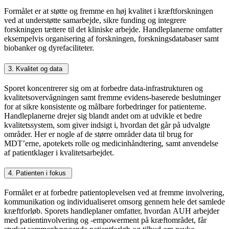
Formålet er at støtte og fremme en høj kvalitet i kræftforskningen
ved at understøtte samarbejde, sikre funding og integrere
forskningen tættere til det kliniske arbejde. Handleplanerne omfatter
eksempelvis organisering af forskningen, forskningsdatabaser samt
biobanker og dyrefaciliteter.
3. Kvalitet og data
Sporet koncentrerer sig om at forbedre data-infrastrukturen og
kvalitetsovervågningen samt fremme evidens-baserede beslutninger
for at sikre konsistente og målbare forbedringer for patienterne.
Handleplanerne drejer sig blandt andet om at udvikle et bedre
kvalitetssystem, som giver indsigt i, hvordan det går på udvalgte
områder. Her er nogle af de større områder data til brug for
MDT’erne, apotekets rolle og medicinhåndtering, samt anvendelse
af patientklager i kvalitetsarbejdet.
4. Patienten i fokus
Formålet er at forbedre patientoplevelsen
ved at fremme involvering,
kommunikation og individualiseret omsorg gennem hele det samlede
kræftforløb.
Sporets handleplaner omfatter, hvordan
AUH
arbejder
med patientinvolvering og -
empowerment
på kræftområdet, får