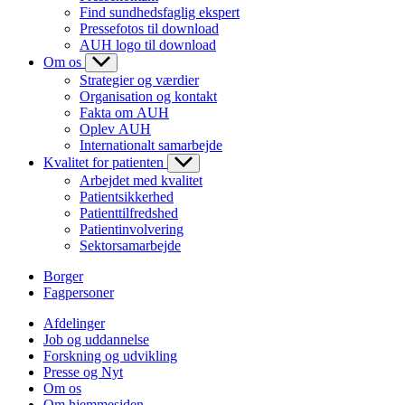
Find sundhedsfaglig ekspert
Pressefotos til download
AUH logo til download
Om os
Strategier og værdier
Organisation og kontakt
Fakta om AUH
Oplev AUH
Internationalt samarbejde
Kvalitet for patienten
Arbejdet med kvalitet
Patientsikkerhed
Patienttilfredshed
Patientinvolvering
Sektorsamarbejde
Borger
Fagpersoner
Afdelinger
Job og uddannelse
Forskning og udvikling
Presse og Nyt
Om os
Om hjemmesiden