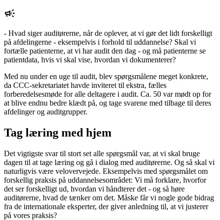
- Hvad siger auditørerne, når de oplever, at vi gør det lidt forskelligt
på afdelingerne - eksempelvis i forhold til uddannelse? Skal vi
fortælle patienterne, at vi har audit den dag - og må patienterne se
patientdata, hvis vi skal vise, hvordan vi dokumenterer?
Med nu under en uge til audit, blev spørgsmålene meget konkrete,
da CCC-sekretariatet havde inviteret til ekstra, fælles
forberedelsesmøde for alle deltagere i audit. Ca. 50 var mødt op for
at blive endnu bedre klædt på, og tage svarene med tilbage til deres
afdelinger og auditgrupper.
Tag læring med hjem
Det vigtigste svar til stort set alle spørgsmål var, at vi skal bruge
dagen til at tage læring og gå i dialog med auditørerne. Og så skal vi
naturligvis være velovervejede. Eksempelvis med spørgsmålet om
forskellig praksis på uddannelsesområdet: Vi må forklare, hvorfor
det ser forskelligt ud, hvordan vi håndterer det - og så høre
auditørerne, hvad de tænker om det. Måske får vi nogle gode bidrag
fra de internationale eksperter, der giver anledning til, at vi justerer
på vores praksis?