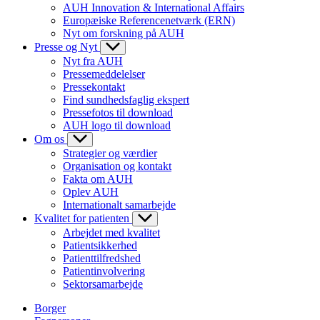
AUH Innovation & International Affairs
Europæiske Referencenetværk (ERN)
Nyt om forskning på AUH
Presse og Nyt
Nyt fra AUH
Pressemeddelelser
Pressekontakt
Find sundhedsfaglig ekspert
Pressefotos til download
AUH logo til download
Om os
Strategier og værdier
Organisation og kontakt
Fakta om AUH
Oplev AUH
Internationalt samarbejde
Kvalitet for patienten
Arbejdet med kvalitet
Patientsikkerhed
Patienttilfredshed
Patientinvolvering
Sektorsamarbejde
Borger