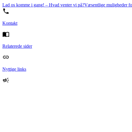
Lad os komme i gang! – Hvad venter vi på?
Væsentlige muligheder fo
Kontakt
Relaterede sider
Nyttige links