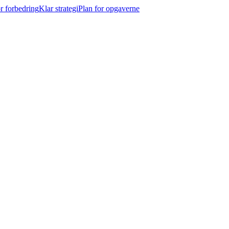
r forbedring
Klar strategi
Plan for opgaverne