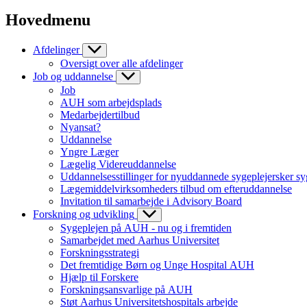
Hovedmenu
Afdelinger
Oversigt over alle afdelinger
Job og uddannelse
Job
AUH som arbejdsplads
Medarbejdertilbud
Nyansat?
Uddannelse
Yngre Læger
Lægelig Videreuddannelse
Uddannelsesstillinger for nyuddannede sygeplejersker sy
Lægemiddelvirksomheders tilbud om efteruddannelse
Invitation til samarbejde i Advisory Board
Forskning og udvikling
Sygeplejen på AUH - nu og i fremtiden
Samarbejdet med Aarhus Universitet
Forskningsstrategi
Det fremtidige Børn og Unge Hospital AUH
Hjælp til Forskere
Forskningsansvarlige på AUH
Støt Aarhus Universitetshospitals arbejde