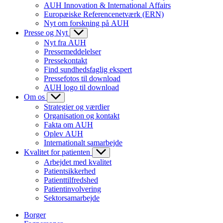
AUH Innovation & International Affairs
Europæiske Referencenetværk (ERN)
Nyt om forskning på AUH
Presse og Nyt
Nyt fra AUH
Pressemeddelelser
Pressekontakt
Find sundhedsfaglig ekspert
Pressefotos til download
AUH logo til download
Om os
Strategier og værdier
Organisation og kontakt
Fakta om AUH
Oplev AUH
Internationalt samarbejde
Kvalitet for patienten
Arbejdet med kvalitet
Patientsikkerhed
Patienttilfredshed
Patientinvolvering
Sektorsamarbejde
Borger