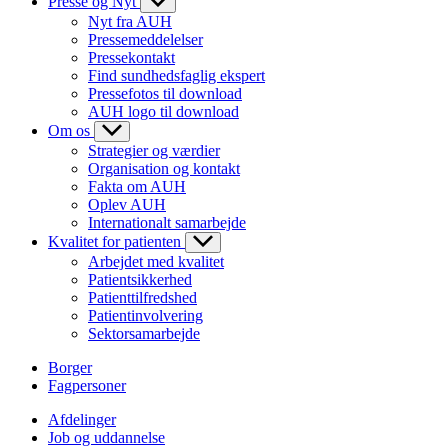
Presse og Nyt
Nyt fra AUH
Pressemeddelelser
Pressekontakt
Find sundhedsfaglig ekspert
Pressefotos til download
AUH logo til download
Om os
Strategier og værdier
Organisation og kontakt
Fakta om AUH
Oplev AUH
Internationalt samarbejde
Kvalitet for patienten
Arbejdet med kvalitet
Patientsikkerhed
Patienttilfredshed
Patientinvolvering
Sektorsamarbejde
Borger
Fagpersoner
Afdelinger
Job og uddannelse