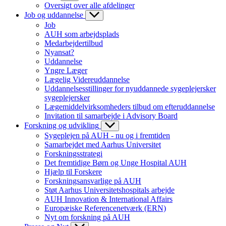
Oversigt over alle afdelinger
Job og uddannelse
Job
AUH som arbejdsplads
Medarbejdertilbud
Nyansat?
Uddannelse
Yngre Læger
Lægelig Videreuddannelse
Uddannelsesstillinger for nyuddannede sygeplejersker
sygeplejersker
Lægemiddelvirksomheders tilbud om efteruddannelse
Invitation til samarbejde i Advisory Board
Forskning og udvikling
Sygeplejen på AUH - nu og i fremtiden
Samarbejdet med Aarhus Universitet
Forskningsstrategi
Det fremtidige Børn og Unge Hospital AUH
Hjælp til Forskere
Forskningsansvarlige på AUH
Støt Aarhus Universitetshospitals arbejde
AUH Innovation & International Affairs
Europæiske Referencenetværk (ERN)
Nyt om forskning på AUH