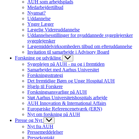
AUH som arbejdsplads
Medarbejdertilbud
Nyansat?
Uddannelse
Yngre Læger
Lægelig Videreuddannelse
Uddannelsesstillinger for nyuddannede sygeplejersker
sygeplejersker
Lægemiddelvirksomheders tilbud om efteruddannelse
Invitation til samarbejde i Advisory Board
Forskning og udvikling
Sygeplejen på AUH - nu og i fremtiden
Samarbejdet med Aarhus Universitet
Forskningsstrategi
Det fremtidige Børn og Unge Hospital AUH
Hjælp til Forskere
Forskningsansvarlige på AUH
Støt Aarhus Universitetshospitals arbejde
AUH Innovation & International Affairs
Europæiske Referencenetværk (ERN)
Nyt om forskning på AUH
Presse og Nyt
Nyt fra AUH
Pressemeddelelser
Pressekontakt