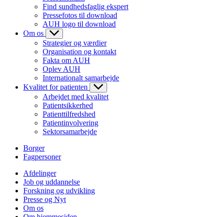
Find sundhedsfaglig ekspert
Pressefotos til download
AUH logo til download
Om os
Strategier og værdier
Organisation og kontakt
Fakta om AUH
Oplev AUH
Internationalt samarbejde
Kvalitet for patienten
Arbejdet med kvalitet
Patientsikkerhed
Patienttilfredshed
Patientinvolvering
Sektorsamarbejde
Borger
Fagpersoner
Afdelinger
Job og uddannelse
Forskning og udvikling
Presse og Nyt
Om os
Om hjemmesiden