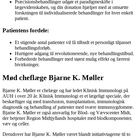
Præcisionsbehandlinger udgør et paradigmeskifte i
lægevidenskaben, og din donation hjælper med at omsætte
forskningen til individualiserede behandlinger for hver enkelt
patient.
Patientens fordele:
Et stigende antal patienter vil få tilbudt et personligt tilpasset
behandlingsforløb.
Hurtigere adgang til revolutionerende, nye behandlingstilbud.
Forbedrede behandlinger med størst mulig effekt og færrest
bivirkninger.
Mød cheflæge Bjarne K. Møller
Bjarne K. Møller er chelæge og har ledet Klinisk Immunologi på
AUH i over 20 år. Klinisk Immunologi er et lægeligt speciale, der
beskæftiger sig med transfusion, transplantation, immunologisk
diagnostik og behandling af patienter med svære immunsygdomme.
Bjarne K. Møller er også ansvarlig for Blod- og Vævscenter Midt,
der betjener Region Midtjyllands hospitaler med blodkomponenter,
væv og celler.
Derudover har Bjarne K. Møller været blandt initiativtagerne til to