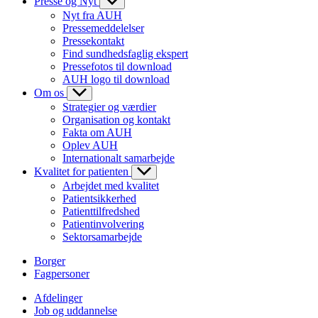
Presse og Nyt
Nyt fra AUH
Pressemeddelelser
Pressekontakt
Find sundhedsfaglig ekspert
Pressefotos til download
AUH logo til download
Om os
Strategier og værdier
Organisation og kontakt
Fakta om AUH
Oplev AUH
Internationalt samarbejde
Kvalitet for patienten
Arbejdet med kvalitet
Patientsikkerhed
Patienttilfredshed
Patientinvolvering
Sektorsamarbejde
Borger
Fagpersoner
Afdelinger
Job og uddannelse