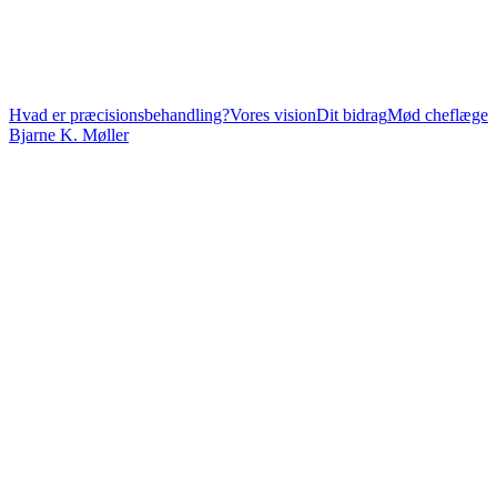
Hvad er præcisionsbehandling?
Vores vision
Dit bidrag
Mød cheflæge
Bjarne K. Møller