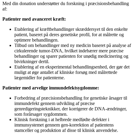
Med din donation understøtter du forskning i præcisionsbehandling
af:
Patienter med avanceret kræft:
Etablering af kræftbehandlinger skræddersyet til den enkelte
patient, baseret på deres genetiske profil, for at målrette og
optimere behandlingen.
Tilbud om behandlinger med ny medicin baseret på analyse af
cirkulerende tumor-DNA, hvilket indebærer mere præcise
behandlinger og sparer patienten for unødig medicinering og
bivirkninger dertil.
Etablering af en eksperimental behandlingsenhed, der gør det
muligt at øge antallet af kliniske forsøg med målrettede
lægemidler for patienterne.
Patienter med arvelige immundefektsygdomme:
Forbedring af præcisionsbehandling for genetiske årsager til
immundefekt gennem udvikling af præcise
genredigeringsteknikker, der korrigerer de DNA-ændringer,
som forårsager sygdommen.
Klinisk forskning i at helbrede medfødte defekter i
immunsystemet gennem gen-korrektion af patientens
stamceller og produktion af disse til klinisk anvendelse.