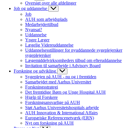
Oversigt over alle afdelinger
Job og uddannelse
Job
AUH som arbejdsplads
Medarbejdertilbud
Nyansat?
Uddannelse
Yngre Læger
Lægelig Videreuddannelse
Uddannelsesstillinger for nyuddannede sygeplejersker
sygeplejersker
Lægemiddelvirksomheders tilbud om efteruddannelse
Invitation til samarbejde i Advisory Board
Forskning og udvikling
Sygeplejen på AUH - nu og i fremtiden
Samarbejdet med Aarhus Universitet
Forskningsstrategi
Det fremtidige Børn og Unge Hospital AUH
Hjælp til Forskere
Forskningsansvarlige på AUH
Støt Aarhus Universitetshospitals arbejde
AUH Innovation & International Affairs
Europæiske Referencenetværk (ERN)
Nyt om forskning på AUH