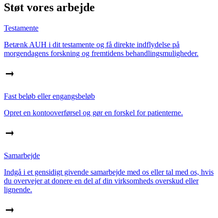
Støt vores arbejde
Testamente
Betænk AUH i dit testamente og få direkte indflydelse på
morgendagens forskning og fremtidens behandlingsmuligheder.
Fast beløb eller engangsbeløb
Opret en kontooverførsel og gør en forskel for patienterne.
Samarbejde
Indgå i et gensidigt givende samarbejde med os eller tal med os, hvis
du overvejer at donere en del af din virksomheds overskud eller
lignende.