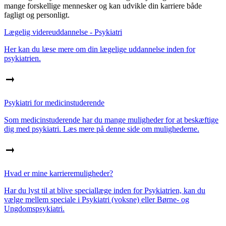
mange forskellige mennesker og kan udvikle din karriere både
fagligt og personligt.
Lægelig videreuddannelse - Psykiatri
Her kan du læse mere om din lægelige uddannelse inden for
psykiatrien.
Psykiatri for medicinstuderende
Som medicinstuderende har du mange muligheder for at beskæftige
dig med psykiatri. Læs mere på denne side om mulighederne.
Hvad er mine karrieremuligheder?
Har du lyst til at blive speciallæge inden for Psykiatrien, kan du
vælge mellem speciale i Psykiatri (voksne) eller Børne- og
Ungdomspsykiatri.