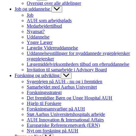
Oversigt over alle afdelinger
Job og uddannelse
Job
AUH som arbejdsplads
Medarbejdertilbud
Nyansat?
Uddannelse
Yngre Læger
Lægelig Videreuddannelse
Uddannelsesstillinger for nyuddannede sygeplejersker
sygeplejersker
Lægemiddelvirksomheders tilbud om efteruddannelse
Invitation til samarbejde i Advisory Board
Forskning og udvikling
Sygeplejen på AUH - nu og i fremtiden
Samarbejdet med Aarhus Universitet
Forskningsstrategi
Det fremtidige Børn og Unge Hospital AUH
Hjælp til Forskere
Forskningsansvarlige på AUH
Støt Aarhus Universitetshospitals arbejde
AUH Innovation & International Affairs
Europæiske Referencenetværk (ERN)
Nyt om forskning på AUH