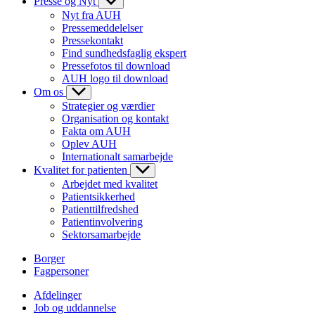
Presse og Nyt
Nyt fra AUH
Pressemeddelelser
Pressekontakt
Find sundhedsfaglig ekspert
Pressefotos til download
AUH logo til download
Om os
Strategier og værdier
Organisation og kontakt
Fakta om AUH
Oplev AUH
Internationalt samarbejde
Kvalitet for patienten
Arbejdet med kvalitet
Patientsikkerhed
Patienttilfredshed
Patientinvolvering
Sektorsamarbejde
Borger
Fagpersoner
Afdelinger
Job og uddannelse