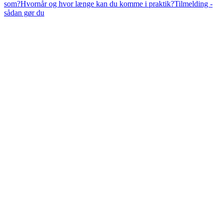
som?
Hvornår og hvor længe kan du komme i praktik?
Tilmelding -
sådan gør du