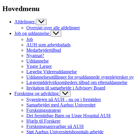
Hovedmenu
Afdelinger
Oversigt over alle afdelinger
Job og uddannelse
Job
AUH som arbejdsplads
Medarbejdertilbud
Nyansat?
Uddannelse
Yngre Læger
Lægelig Videreuddannelse
Uddannelsesstillinger for nyuddannede sygeplejersker sy
Lægemiddelvirksomheders tilbud om efteruddannelse
Invitation til samarbejde i Advisory Board
Forskning og udvikling
Sygeplejen på AUH - nu og i fremtiden
Samarbejdet med Aarhus Universitet
Forskningsstrategi
Det fremtidige Børn og Unge Hospital AUH
Hjælp til Forskere
Forskningsansvarlige på AUH
Støt Aarhus Universitetshospitals arbejde