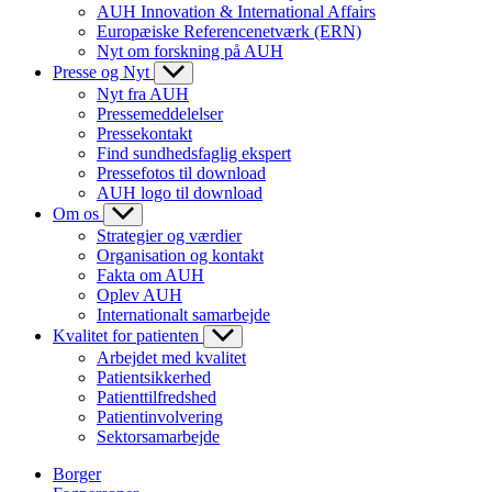
AUH Innovation & International Affairs
Europæiske Referencenetværk (ERN)
Nyt om forskning på AUH
Presse og Nyt
Nyt fra AUH
Pressemeddelelser
Pressekontakt
Find sundhedsfaglig ekspert
Pressefotos til download
AUH logo til download
Om os
Strategier og værdier
Organisation og kontakt
Fakta om AUH
Oplev AUH
Internationalt samarbejde
Kvalitet for patienten
Arbejdet med kvalitet
Patientsikkerhed
Patienttilfredshed
Patientinvolvering
Sektorsamarbejde
Borger